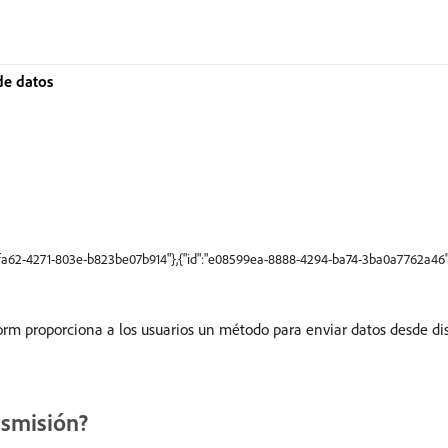
de datos
9-fa62-4271-803e-b823be07b914"},{"id":"e08599ea-8888-4294-ba74-3ba0a7762a46
rm proporciona a los usuarios un método para enviar datos desde disp
nsmisión?