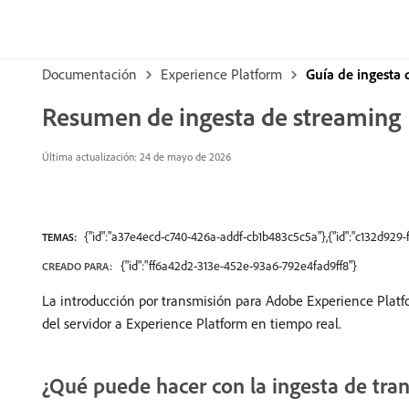
Documentación
Experience Platform
Guía de ingesta 
Resumen de ingesta de streaming
Última actualización: 24 de mayo de 2026
{"id":"a37e4ecd-c740-426a-addf-cb1b483c5c5a"},{"id":"c132d92
TEMAS:
{"id":"ff6a42d2-313e-452e-93a6-792e4fad9ff8"}
CREADO PARA:
La introducción por transmisión para Adobe Experience Platfo
del servidor a Experience Platform en tiempo real.
¿Qué puede hacer con la ingesta de tra