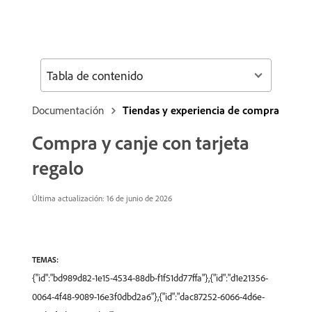
Tabla de contenido
Documentación
Tiendas y experiencia de compra
Compra y canje con tarjeta
regalo
Última actualización: 16 de junio de 2026
TEMAS:
{"id":"bd989d82-1e15-4534-88db-f1f51dd77ffa"},{"id":"d1e21356-
0064-4f48-9089-16e3f0dbd2a6"},{"id":"dac87252-6066-4d6e-