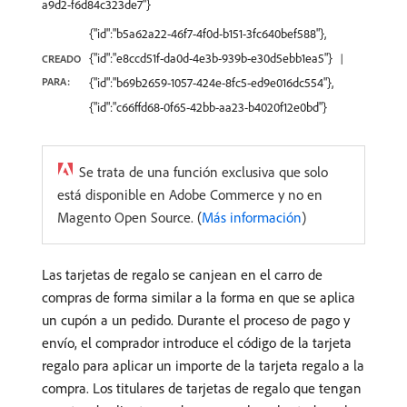
a9d2-f6d84c323de7"}
{"id":"b5a62a22-46f7-4f0d-b151-3fc640bef588"},
{"id":"e8ccd51f-da0d-4e3b-939b-e30d5ebb1ea5"}
CREADO
PARA:
{"id":"b69b2659-1057-424e-8fc5-ed9e016dc554"},
{"id":"c66ffd68-0f65-42bb-aa23-b4020f12e0bd"}
Se trata de una función exclusiva que solo
está disponible en Adobe Commerce y no en
Magento Open Source. (
Más información
)
Las tarjetas de regalo se canjean en el carro de
compras de forma similar a la forma en que se aplica
un cupón a un pedido. Durante el proceso de pago y
envío, el comprador introduce el código de la tarjeta
regalo para aplicar un importe de la tarjeta regalo a la
compra. Los titulares de tarjetas de regalo que tengan