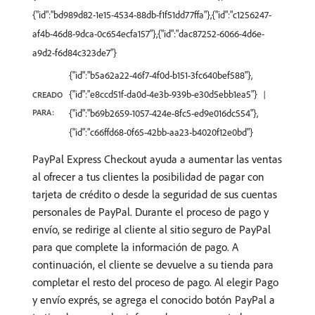
{"id":"bd989d82-1e15-4534-88db-f1f51dd77ffa"},{"id":"c1256247-
af4b-46d8-9dca-0c654ecfa157"},{"id":"dac87252-6066-4d6e-
a9d2-f6d84c323de7"}
{"id":"b5a62a22-46f7-4f0d-b151-3fc640bef588"},
{"id":"e8ccd51f-da0d-4e3b-939b-e30d5ebb1ea5"}
CREADO
PARA:
{"id":"b69b2659-1057-424e-8fc5-ed9e016dc554"},
{"id":"c66ffd68-0f65-42bb-aa23-b4020f12e0bd"}
PayPal Express Checkout ayuda a aumentar las ventas
al ofrecer a tus clientes la posibilidad de pagar con
tarjeta de crédito o desde la seguridad de sus cuentas
personales de PayPal. Durante el proceso de pago y
envío, se redirige al cliente al sitio seguro de PayPal
para que complete la información de pago. A
continuación, el cliente se devuelve a su tienda para
completar el resto del proceso de pago. Al elegir Pago
y envío exprés, se agrega el conocido botón PayPal a