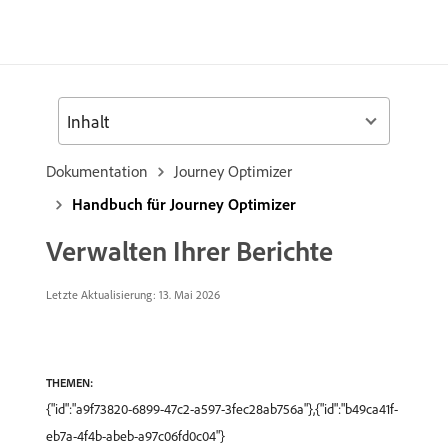
Inhalt
Dokumentation
Journey Optimizer
Handbuch für Journey Optimizer
Verwalten Ihrer Berichte
Letzte Aktualisierung: 13. Mai 2026
THEMEN:
{"id":"a9f73820-6899-47c2-a597-3fec28ab756a"},{"id":"b49ca41f-
eb7a-4f4b-abeb-a97c06fd0c04"}