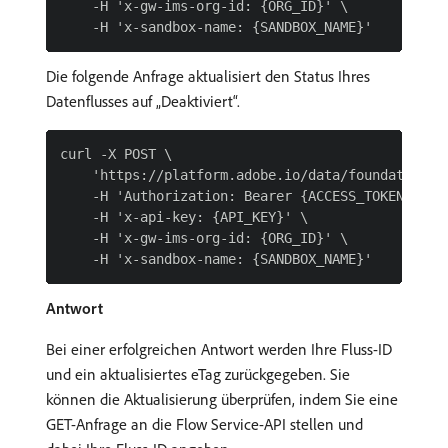
    -H 'x-gw-ims-org-id: {ORG_ID}' \

Die folgende Anfrage aktualisiert den Status Ihres
Datenflusses auf „Deaktiviert“.
curl -X POST \

    'https://platform.adobe.io/data/foundation/f
    -H 'Authorization: Bearer {ACCESS_TOKEN}' \

    -H 'x-api-key: {API_KEY}' \

    -H 'x-gw-ims-org-id: {ORG_ID}' \

Antwort
Bei einer erfolgreichen Antwort werden Ihre Fluss-ID
und ein aktualisiertes eTag zurückgegeben. Sie
können die Aktualisierung überprüfen, indem Sie eine
GET-Anfrage an die Flow Service-API stellen und