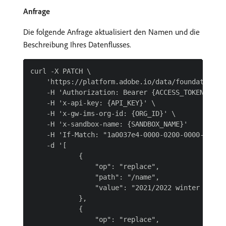
Anfrage
Die folgende Anfrage aktualisiert den Namen und die
Beschreibung Ihres Datenflusses.
curl -X PATCH \

    'https://platform.adobe.io/data/foundation/f
    -H 'Authorization: Bearer {ACCESS_TOKEN}' \

    -H 'x-api-key: {API_KEY}' \

    -H 'x-gw-ims-org-id: {ORG_ID}' \

    -H 'x-sandbox-name: {SANDBOX_NAME}'

    -H 'If-Match: "1a0037e4-0000-0200-0000-602e06
    -d '[

            {

                "op": "replace",

                "path": "/name",

                "value": "2021/2022 winter campai
            },

            {

                "op": "replace",
