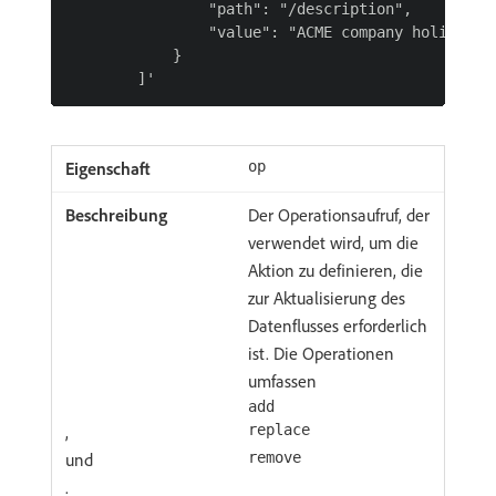
                "path": "/description",

                "value": "ACME company holiday c
            }

op
Der Operationsaufruf, der
verwendet wird, um die
Aktion zu definieren, die
zur Aktualisierung des
Datenflusses erforderlich
ist. Die Operationen
umfassen
add
,
replace
und
remove
.