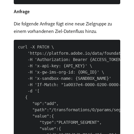
Anfrage
Die folgende Anfrage fügt eine neue Zielgruppe zu
einem vorhandenen Ziel-Datenfluss hinzu.
curl -X PATCH \

    'https://platform.adobe.io/data/foundation/f
    -H 'Authorization: Bearer {ACCESS_TOKEN}' \

    -H 'x-api-key: {API_KEY}' \

    -H 'x-gw-ims-org-id: {ORG_ID}' \

    -H 'x-sandbox-name: {SANDBOX_NAME}'

    -H 'If-Match: "1a0037e4-0000-0200-0000-602e06
    -d '[

   {

      "op":"add",

      "path":"/transformations/0/params/segmentSe
      "value":{

         "type":"PLATFORM_SEGMENT",

         "value":{
