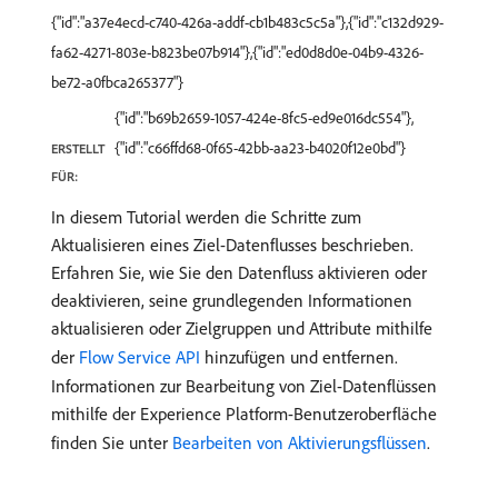
{"id":"a37e4ecd-c740-426a-addf-cb1b483c5c5a"},{"id":"c132d929-
fa62-4271-803e-b823be07b914"},{"id":"ed0d8d0e-04b9-4326-
be72-a0fbca265377"}
{"id":"b69b2659-1057-424e-8fc5-ed9e016dc554"},
{"id":"c66ffd68-0f65-42bb-aa23-b4020f12e0bd"}
ERSTELLT
FÜR:
In diesem Tutorial werden die Schritte zum
Aktualisieren eines Ziel-Datenflusses beschrieben.
Erfahren Sie, wie Sie den Datenfluss aktivieren oder
deaktivieren, seine grundlegenden Informationen
aktualisieren oder Zielgruppen und Attribute mithilfe
der
Flow Service API
hinzufügen und entfernen.
Informationen zur Bearbeitung von Ziel-Datenflüssen
mithilfe der Experience Platform-Benutzeroberfläche
finden Sie unter
Bearbeiten von Aktivierungsflüssen
.