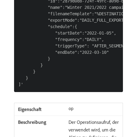
            "id":"2d79d0d8-724f-49fc-a09d-d1dec33
            "name":"Winter 2021/2022 campaign",

            "filenameTemplate":"%DESTINATION_NAM
            "exportMode":"DAILY_FULL_EXPORT",

            "schedule":{

               "startDate":"2022-01-05",

               "frequency":"DAILY",

               "triggerType": "AFTER_SEGMENT_EVAL
               "endDate":"2022-03-10"

            }

         }

      }

   }

op
Der Operationsaufruf, der
verwendet wird, um die