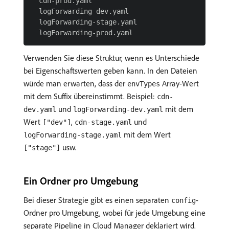
  cdn-prod.yaml

  logForwarding-dev.yaml

  logForwarding-stage.yaml

Verwenden Sie diese Struktur, wenn es Unterschiede
bei Eigenschaftswerten geben kann. In den Dateien
würde man erwarten, dass der
Array-Wert
envTypes
mit dem Suffix übereinstimmt. Beispiel:
cdn-
und
mit dem
dev.yaml
logForwarding-dev.yaml
Wert
,
und
["dev"]
cdn-stage.yaml
mit dem Wert
logForwarding-stage.yaml
usw.
["stage"]
Ein Ordner pro Umgebung
Bei dieser Strategie gibt es einen separaten
-
config
Ordner pro Umgebung, wobei für jede Umgebung eine
separate Pipeline in Cloud Manager deklariert wird.