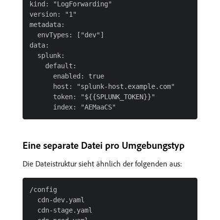
kind: "LogForwarding"

version: "1"

metadata:

  envTypes: ["dev"]

data:

  splunk:

    default:

      enabled: true

      host: "splunk-host.example.com"

      token: "${{SPLUNK_TOKEN}}"

Eine separate Datei pro Umgebungstyp
Die Dateistruktur sieht ähnlich der folgenden aus:
/config

  cdn-dev.yaml

  cdn-stage.yaml
