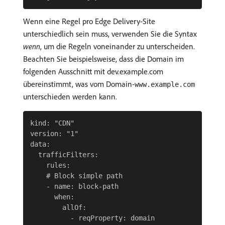
Wenn eine Regel pro Edge Delivery-Site
unterschiedlich sein muss, verwenden Sie die Syntax
wenn
, um die Regeln voneinander zu unterscheiden.
Beachten Sie beispielsweise, dass die Domain im
folgenden Ausschnitt mit dev.example.com
übereinstimmt, was vom Domain-
www.example.com
unterschieden werden kann.
kind: "CDN"

version: "1"

data:

  trafficFilters:

    rules:

    # Block simple path

    - name: block-path

      when:

        allOf:

          - reqProperty: domain
