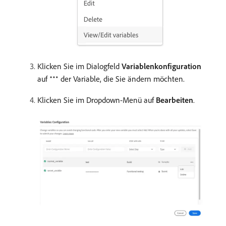
Klicken Sie im Dialogfeld
Variablenkonfiguration
auf
der Variable, die Sie ändern möchten.
Klicken Sie im Dropdown-Menü auf
Bearbeiten
.