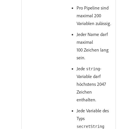
Pro Pipeline sind
maximal 200
Variablen zulässig.
Jeder Name darf
maximal
100 Zeichen lang
sein.
Jede
-
string
Variable darf
höchstens 2047
Zeichen
enthalten.
Jede Variable des
Typs
secretString