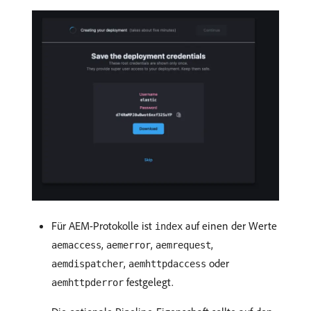
Für AEM-Protokolle ist
auf einen der Werte
index
,
,
,
aemaccess
aemerror
aemrequest
,
oder
aemdispatcher
aemhttpdaccess
festgelegt.
aemhttpderror