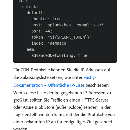
data:

  splunk:

    default:

      enabled: true

      host: "splunk-host.example.com"

      port: 443

      token: "${{SPLUNK_TOKEN}}"

      index: "aemaacs"

    aem:

Für CDN-Protokolle können Sie die IP-Adressen auf
die Zulassungsliste setzen, wie unter
Fastly-
Dokumentation – Öffentliche IP-Liste
beschrieben.
Wenn diese Liste der freigegebenen IP-Adressen zu
groß ist, sollten Sie Traffic an einen HTTPS-Server
oder Azure Blob Store (außer Adobe) senden, in den
Logik erstellt werden kann, mit der die Protokolle von
einer bekannten IP an ihr endgültiges Ziel gesendet
werden.