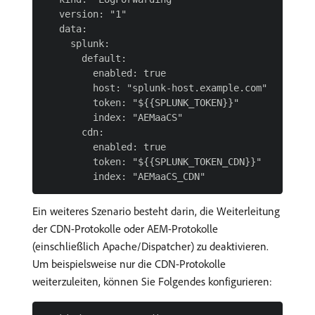
   version: "1"

   data:

     splunk:

       default:

         enabled: true

         host: "splunk-host.example.com"

         token: "${{SPLUNK_TOKEN}}"

         index: "AEMaaCS"

       cdn:

         enabled: true

         token: "${{SPLUNK_TOKEN_CDN}}"

Ein weiteres Szenario besteht darin, die Weiterleitung
der CDN-Protokolle oder AEM-Protokolle
(einschließlich Apache/Dispatcher) zu deaktivieren.
Um beispielsweise nur die CDN-Protokolle
weiterzuleiten, können Sie Folgendes konfigurieren: