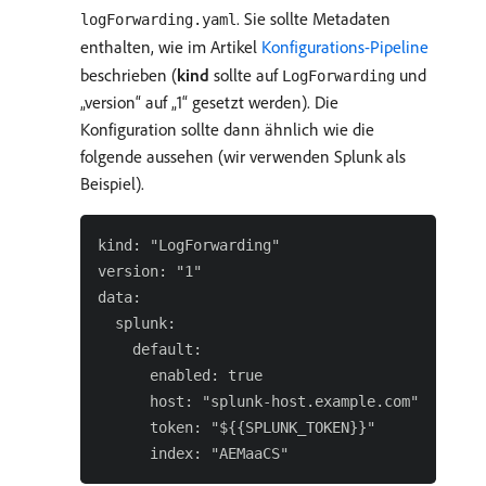
. Sie sollte Metadaten
logForwarding.yaml
enthalten, wie im Artikel
Konfigurations-Pipeline
beschrieben (
kind
sollte auf
und
LogForwarding
„version“ auf „1“ gesetzt werden). Die
Konfiguration sollte dann ähnlich wie die
folgende aussehen (wir verwenden Splunk als
Beispiel).
kind: "LogForwarding"

version: "1"

data:

  splunk:

    default:

      enabled: true

      host: "splunk-host.example.com"

      token: "${{SPLUNK_TOKEN}}"
