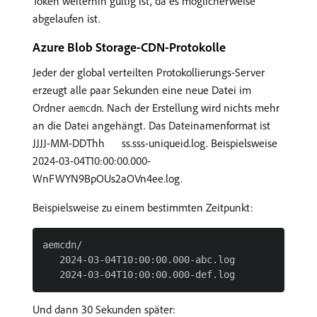
Token weiterhin gültig ist, da es möglicherweise
abgelaufen ist.
Azure Blob Storage-CDN-Protokolle
Jeder der global verteilten Protokollierungs-Server
erzeugt alle paar Sekunden eine neue Datei im
Ordner
. Nach der Erstellung wird nichts mehr
aemcdn
an die Datei angehängt. Das Dateinamenformat ist
JJJJ-MM-DDThh
ss.sss-uniqueid.log. Beispielsweise
2024-03-04T10:00:00.000-
WnFWYN9BpOUs2aOVn4ee.log.
Beispielsweise zu einem bestimmten Zeitpunkt:
aemcdn/

   2024-03-04T10:00:00.000-abc.log

Und dann 30 Sekunden später: