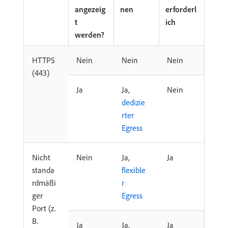
angezeig
nen
erforderl
t
ich
werden?
HTTPS
Nein
Nein
Nein
(443)
Ja
Ja,
Nein
dedizie
rter
Egress
Nicht
Nein
Ja,
Ja
standa
flexible
rdmäßi
r
ger
Egress
Port (z.
B.
Ja
Ja,
Ja