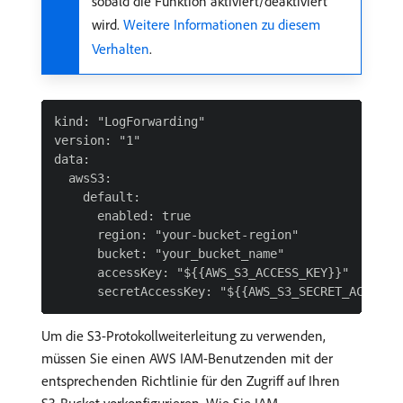
sobald die Funktion aktiviert/deaktiviert
wird.
Weitere Informationen zu diesem
Verhalten
.
kind: "LogForwarding"

version: "1"

data:

  awsS3:

    default:

      enabled: true

      region: "your-bucket-region"

      bucket: "your_bucket_name"

      accessKey: "${{AWS_S3_ACCESS_KEY}}"

Um die S3-Protokollweiterleitung zu verwenden,
müssen Sie einen AWS IAM-Benutzenden mit der
entsprechenden Richtlinie für den Zugriff auf Ihren