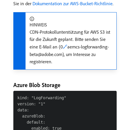
Sie in der
Dokumentation zur AWS-Bucket-Richtlinie
.
HINWEIS
CDN-Protokollunterstützung für AWS S3 ist
für die Zukunft geplant. Bitte senden Sie
eine E-Mail an {0
🔗
aemcs-logforwarding-
beta@adobe.com), um Interesse zu
registrieren.
Azure Blob Storage
kind: "LogForwarding"

version: "1"

data:

  azureBlob:

    default:

      enabled: true
