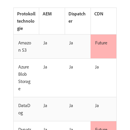
Protokoll
AEM
Dispatch
CDN
technolo
er
gie
Amazo
Ja
Ja
Future
n S3
Azure
Ja
Ja
Ja
Blob
Storag
e
DataD
Ja
Ja
Ja
og
Dynatr
Ja
Ja
Future