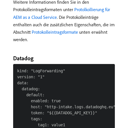
Weitere Informationen finden Sie in den
Protokolleintragsformaten unter
Protolkollierung für
AEM as a Cloud Service
. Die Protokolleinträge
enthalten auch die zusätzlichen Eigenschaften, die im
Abschnitt
Protokolleintragsformate
unten erwähnt
werden.
Datadog
kind: "LogForwarding"

version: "1"

data:

  datadog:

    default:

      enabled: true

      host: "http-intake.logs.datadoghq.eu"

      token: "${{DATADOG_API_KEY}}"

      tags:

         tag1: value1
