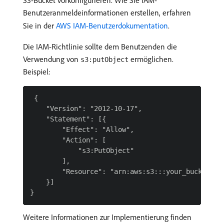
S3-Bucket vorkonfigurieren. Wie Sie IAM-
Benutzeranmeldeinformationen erstellen, erfahren
Sie in der
AWS IAM-Benutzerdokumentation
.
Die IAM-Richtlinie sollte dem Benutzenden die
Verwendung von
ermöglichen.
s3:putObject
Beispiel:
 {

    "Version": "2012-10-17",

    "Statement": [{

        "Effect": "Allow",

        "Action": [

            "s3:PutObject"

        ],

        "Resource": "arn:aws:s3:::your_bucket_nam
    }]

Weitere Informationen zur Implementierung finden