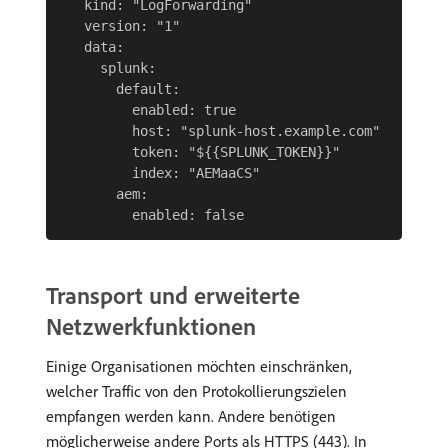
   kind: "LogForwarding"

   version: "1"

   data:

     splunk:

       default:

         enabled: true

         host: "splunk-host.example.com"

         token: "${{SPLUNK_TOKEN}}"

         index: "AEMaaCS"

       aem:

Transport und erweiterte
Netzwerkfunktionen
Einige Organisationen möchten einschränken,
welcher Traffic von den Protokollierungszielen
empfangen werden kann. Andere benötigen
möglicherweise andere Ports als HTTPS (443). In