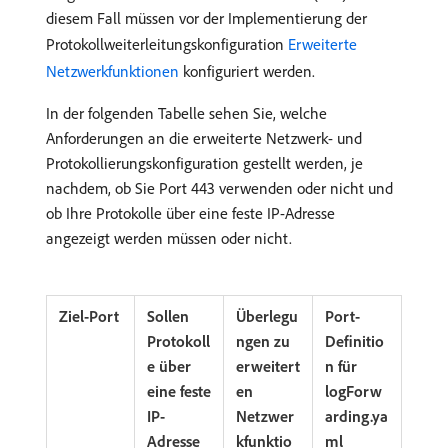
diesem Fall müssen vor der Implementierung der
Protokollweiterleitungskonfiguration
Erweiterte
Netzwerkfunktionen
konfiguriert werden.
In der folgenden Tabelle sehen Sie, welche
Anforderungen an die erweiterte Netzwerk- und
Protokollierungskonfiguration gestellt werden, je
nachdem, ob Sie Port 443 verwenden oder nicht und
ob Ihre Protokolle über eine feste IP-Adresse
angezeigt werden müssen oder nicht.
Ziel-Port
Sollen
Überlegu
Port-
Protokoll
ngen zu
Definitio
e über
erweitert
n für
eine feste
en
logForw
IP-
Netzwer
arding.ya
Adresse
kfunktio
ml