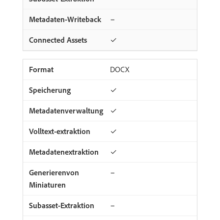
−
✓
DOCX
✓
✓
✓
✓
−
−