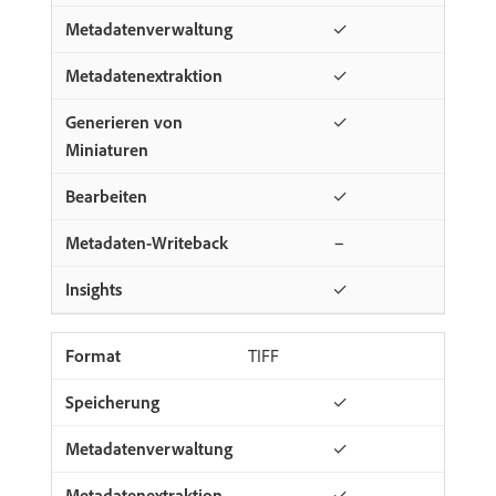
✓
✓
✓
✓
−
✓
TIFF
✓
✓
✓