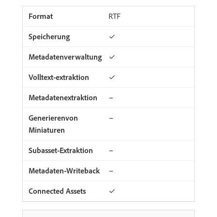
RTF
✓
✓
✓
−
−
−
−
✓