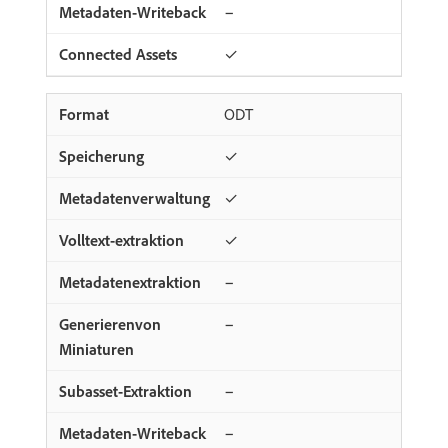
−
✓
ODT
✓
✓
✓
−
−
−
−