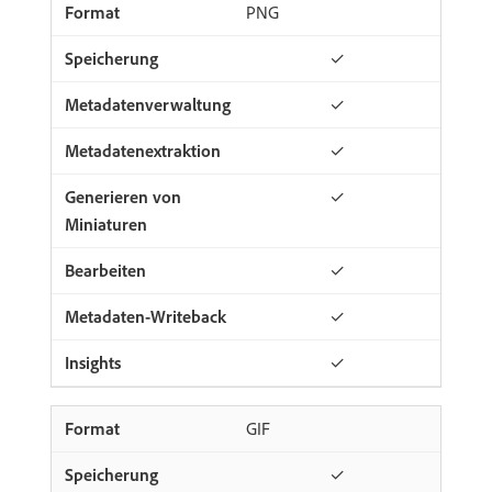
PNG
✓
✓
✓
✓
✓
✓
✓
GIF
✓