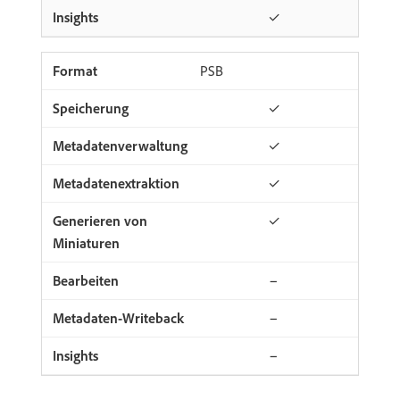
✓
PSB
✓
✓
✓
✓
−
−
−