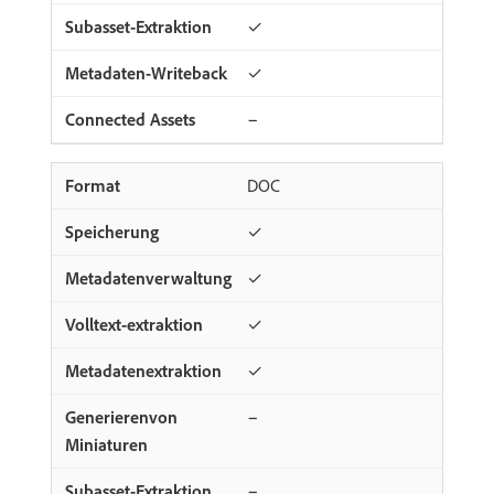
✓
✓
−
DOC
✓
✓
✓
✓
−
−