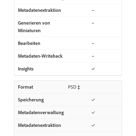
−
−
−
−
✓
PSD ‡
✓
✓
✓