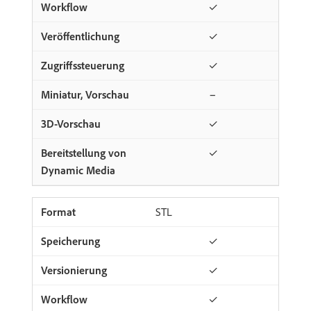
✓
✓
✓
−
✓
✓
STL
✓
✓
✓