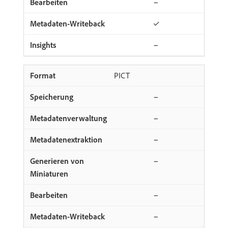
−
✓
−
PICT
−
−
−
−
−
−