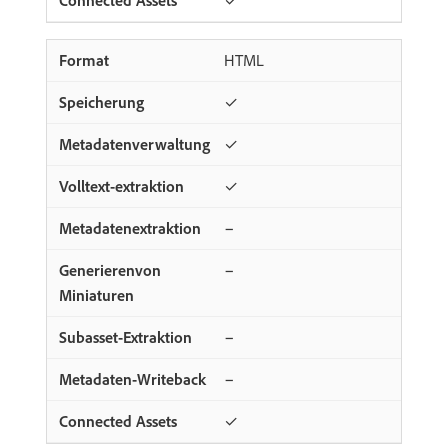
✓
HTML
✓
✓
✓
−
−
−
−
✓