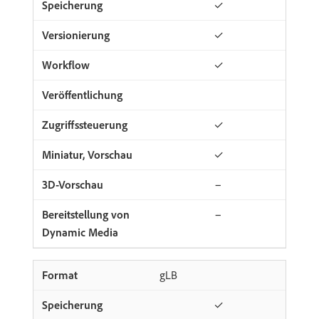
✓
✓
✓
✓
✓
−
−
gLB
✓