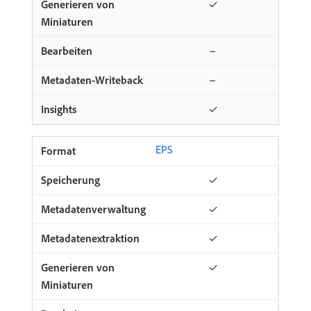
✓
−
−
✓
EPS
✓
✓
✓
✓