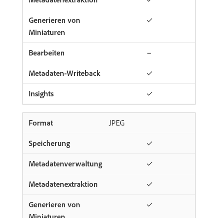
✓
−
✓
✓
JPEG
✓
✓
✓
✓