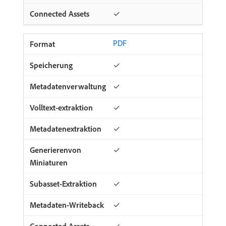
✓
PDF
✓
✓
✓
✓
✓
✓
✓