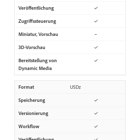
✓
✓
−
✓
✓
USDz
✓
✓
✓
✓