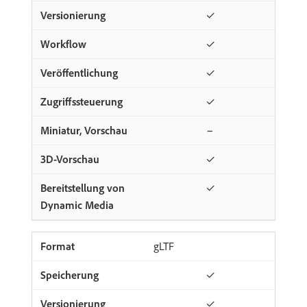
✓
✓
✓
✓
−
✓
✓
gLTF
✓
✓