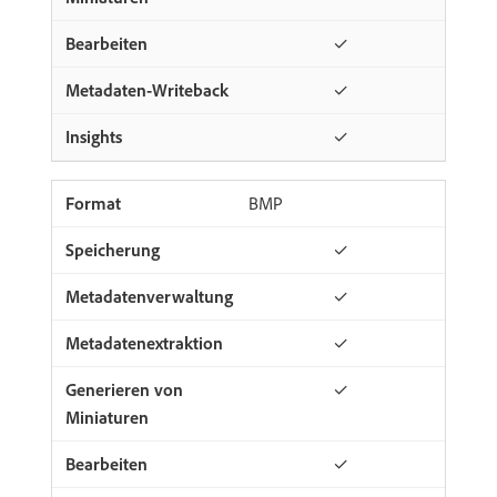
✓
✓
✓
BMP
✓
✓
✓
✓
✓