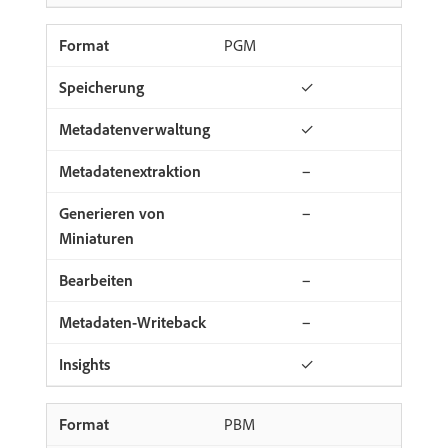
PGM
✓
✓
−
−
−
−
✓
PBM