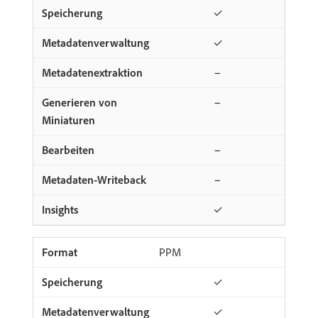
✓
✓
−
−
−
−
✓
PPM
✓
✓