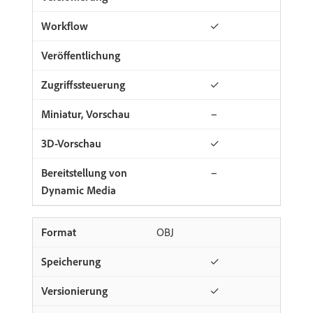
✓
✓
−
✓
−
OBJ
✓
✓