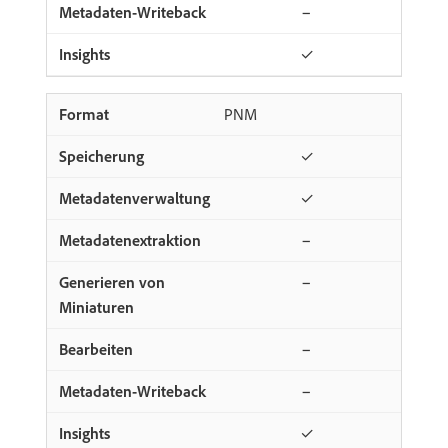
−
✓
PNM
✓
✓
−
−
−
−
✓