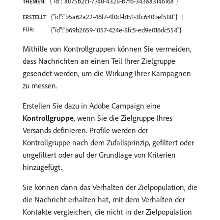
{"id":"a075b2c1-7748-4328-b7f6-343aa314616a"}
THEMEN:
{"id":"b5a62a22-46f7-4f0d-b151-3fc640bef588"}
ERSTELLT
FÜR:
{"id":"b69b2659-1057-424e-8fc5-ed9e016dc554"}
Mithilfe von Kontrollgruppen können Sie vermeiden,
dass Nachrichten an einen Teil Ihrer Zielgruppe
gesendet werden, um die Wirkung Ihrer Kampagnen
zu messen.
Erstellen Sie dazu in Adobe Campaign eine
Kontrollgruppe
, wenn Sie die Zielgruppe Ihres
Versands definieren. Profile werden der
Kontrollgruppe nach dem Zufallsprinzip, gefiltert oder
ungefiltert oder auf der Grundlage von Kriterien
hinzugefügt.
Sie können dann das Verhalten der Zielpopulation, die
die Nachricht erhalten hat, mit dem Verhalten der
Kontakte vergleichen, die nicht in der Zielpopulation