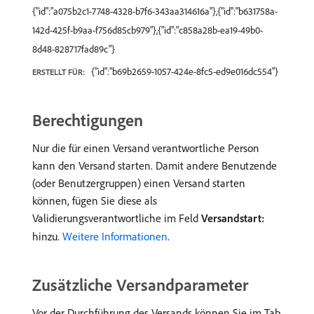
{"id":"a075b2c1-7748-4328-b7f6-343aa314616a"},{"id":"b631758a-
142d-425f-b9aa-f756d85cb979"},{"id":"c858a28b-ea19-49b0-
8d48-828717fad89c"}
{"id":"b69b2659-1057-424e-8fc5-ed9e016dc554"}
ERSTELLT FÜR:
Berechtigungen
Nur die für einen Versand verantwortliche Person
kann den Versand starten. Damit andere Benutzende
(oder Benutzergruppen) einen Versand starten
können, fügen Sie diese als
Validierungsverantwortliche im Feld
Versandstart:
hinzu.
Weitere Informationen
.
Zusätzliche Versandparameter
Vor der Durchführung des Versands können Sie im Tab