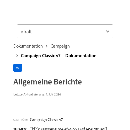
Inhalt
Dokumentation
Campaign
Campaign Classic v7 – Dokumentation
v7
Allgemeine Berichte
Letzte Aktualisierung: 1. Juli 2026
Campaign Classic v7
GILT FÜR:
{"id":"c309ee4e-82e4-4f7e-b608-ef345678c34e"}
THEMEN: