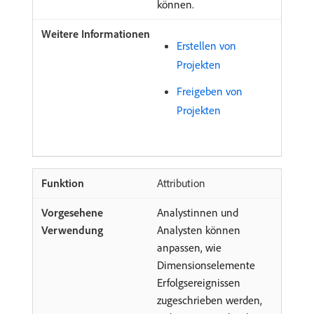
können.
Erstellen von
Projekten
Freigeben von
Projekten
Attribution
Analystinnen und
Analysten können
anpassen, wie
Dimensionselemente
Erfolgsereignissen
zugeschrieben werden,