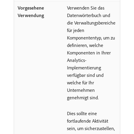
Verwenden Sie das
Datenwörterbuch und
die Verwaltungsbereiche
für jeden
Komponententyp, um zu
definieren, welche
Komponenten in Ihrer
Analytics-
Implementierung
verfügbar sind und
welche für Ihr
Unternehmen
genehmigt sind.
Dies sollte eine
fortlaufende Aktivität
sein, um sicherzustellen,