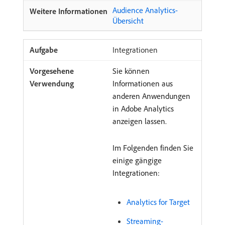
Audience Analytics-
Übersicht
Integrationen
Sie können
Informationen aus
anderen Anwendungen
in Adobe Analytics
anzeigen lassen.
Im Folgenden finden Sie
einige gängige
Integrationen:
Analytics for Target
Streaming-