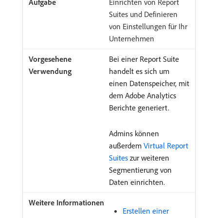
Einrichten von Report
Suites und Definieren
von Einstellungen für Ihr
Unternehmen
Bei einer Report Suite
handelt es sich um
einen Datenspeicher, mit
dem Adobe Analytics
Berichte generiert.
Admins können
außerdem
Virtual Report
Suites
zur weiteren
Segmentierung von
Daten einrichten.
Erstellen einer