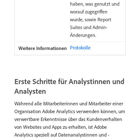
haben, was genutzt und
worauf zugegriffen
wurde, sowie Report
Suites und Admin-
Änderungen.
Protokolle
Erste Schritte für Analystinnen und
Analysten
Während alle Mitarbeiterinnen und Mitarbeiter einer
Organisation Adobe Analytics verwenden können, um
verwertbare Erkenntnisse über das Kundenverhalten
von Websites und Apps zu erhalten, ist Adobe
Analytics speziell auf Datenanalystinnen und -