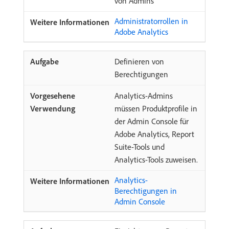
von Admins
Administratorrollen in
Adobe Analytics
Definieren von
Berechtigungen
Analytics-Admins
müssen Produktprofile in
der Admin Console für
Adobe Analytics, Report
Suite-Tools und
Analytics-Tools zuweisen.
Analytics-
Berechtigungen in
Admin Console