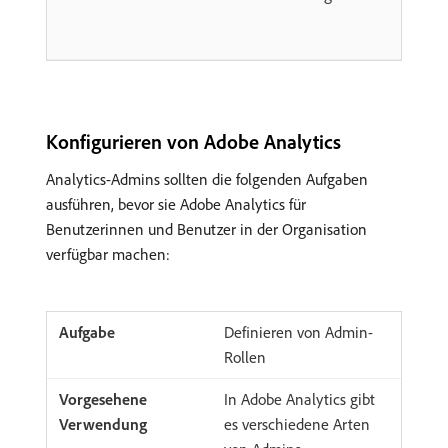
Konfigurieren von Adobe Analytics
Analytics-Admins sollten die folgenden Aufgaben
ausführen, bevor sie Adobe Analytics für
Benutzerinnen und Benutzer in der Organisation
verfügbar machen:
Definieren von Admin-
Rollen
In Adobe Analytics gibt
es verschiedene Arten