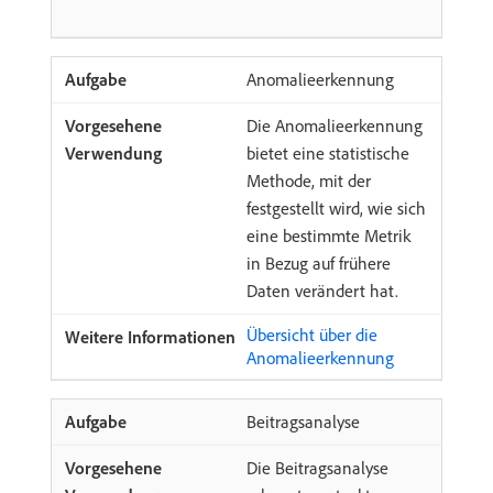
Anomalieerkennung
Die Anomalieerkennung
bietet eine statistische
Methode, mit der
festgestellt wird, wie sich
eine bestimmte Metrik
in Bezug auf frühere
Daten verändert hat.
Übersicht über die
Anomalieerkennung
Beitragsanalyse
Die Beitragsanalyse