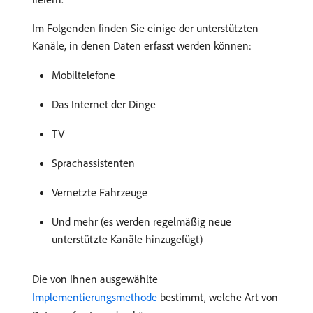
Im Folgenden finden Sie einige der unterstützten
Kanäle, in denen Daten erfasst werden können:
Mobiltelefone
Das Internet der Dinge
TV
Sprachassistenten
Vernetzte Fahrzeuge
Und mehr (es werden regelmäßig neue
unterstützte Kanäle hinzugefügt)
Die von Ihnen ausgewählte
Implementierungsmethode
bestimmt, welche Art von