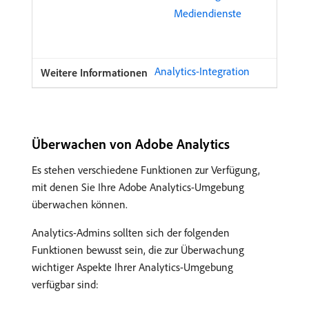
Mediendienste
Analytics-Integration
Überwachen von Adobe Analytics
Es stehen verschiedene Funktionen zur Verfügung,
mit denen Sie Ihre Adobe Analytics-Umgebung
überwachen können.
Analytics-Admins sollten sich der folgenden
Funktionen bewusst sein, die zur Überwachung
wichtiger Aspekte Ihrer Analytics-Umgebung
verfügbar sind: