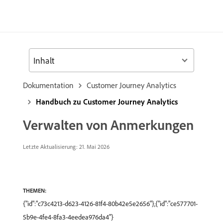
Inhalt
Dokumentation
Customer Journey Analytics
Handbuch zu Customer Journey Analytics
Verwalten von Anmerkungen
Letzte Aktualisierung: 21. Mai 2026
THEMEN:
{"id":"c73c4213-d623-4126-81f4-80b42e5e2656"},{"id":"ce577701-
5b9e-4fe4-8fa3-4eedea976da4"}