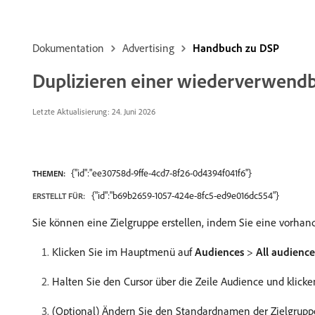
Dokumentation
Advertising
Handbuch zu DSP
Duplizieren einer wiederverwend
Letzte Aktualisierung: 24. Juni 2026
{"id":"ee30758d-9ffe-4cd7-8f26-0d4394f041f6"}
THEMEN:
{"id":"b69b2659-1057-424e-8fc5-ed9e016dc554"}
ERSTELLT FÜR:
Sie können eine Zielgruppe erstellen, indem Sie eine vorhand
Klicken Sie im Hauptmenü auf
Audiences
>
All audience
Halten Sie den Cursor über die Zeile Audience und klicke
(Optional) Ändern Sie den Standardnamen der Zielgrup