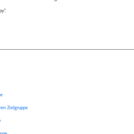
py“.
pe
ren Zielgruppe
e
uppe