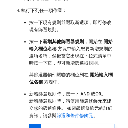
執行下列任一項作業：
按一下現有規則並選取新選項，即可修改
現有篩選規則。
按一下​
新增其他篩選器規則
，開始在​
開始
輸入欄位名稱
​方塊中輸入您要新增規則的
選項名稱，然後當它出現在下拉式清單中
時按一下它，即可新增篩選器規則。
與篩選器物件關聯的欄位列在​
開始輸入欄
位名稱
​方塊中。
新增篩選規則時，按一下​
AND
​或​
OR
。
新增篩選規則時，請使用篩選修飾元來建
立您的篩選條件。 如需篩選修飾元的詳細
資訊，請參閱
篩選和條件修飾元
。