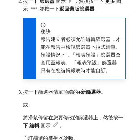
按一下​
篩選器
​圖示
，然後按一下​
更多
​圖
示
並按一下​
返回舊版篩選器
。
秘訣
報告建立者必須允許編輯篩選器，才
能在報告中檢視篩選器下拉式清單。
預設情況下，「報表預設」篩選器會
套用至報表。 「報表預設」篩選器
只有在您編輯報表時才能自訂。
按一下篩選器清單頂端的​
+新篩選器
。
或
將滑鼠停留在您要修改的篩選器上，然後按一
下​
編輯
​圖示
。
自訂篩選的產生器啟動。