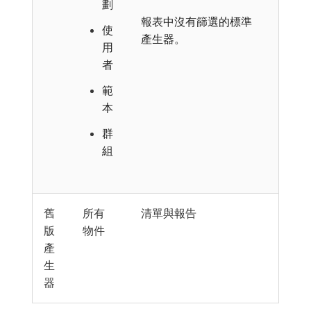
劃
報表中沒有篩選的標準
使
產生器。
用
者
範
本
群
組
舊
所有
清單與報告
版
物件
產
生
器