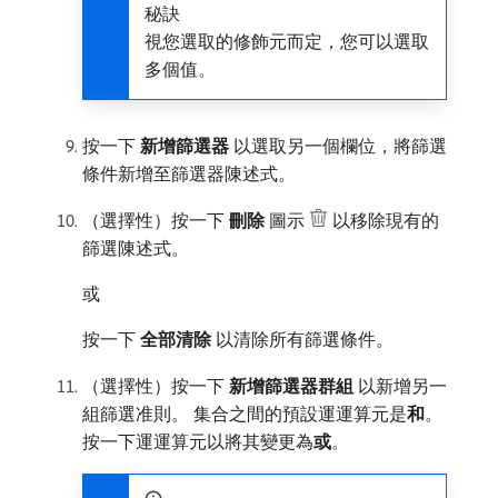
秘訣
視您選取的修飾元而定，您可以選取
多個值。
按一下​
新增篩選器
​以選取另一個欄位，將篩選
條件新增至篩選器陳述式。
（選擇性）按一下​
刪除
​圖示
以移除現有的
篩選陳述式。
或
按一下​
全部清除
​以清除所有篩選條件。
（選擇性）按一下​
新增篩選器群組
​以新增另一
組篩選准則。 集合之間的預設運運算元是​
和
。
按一下運運算元以將其變更為​
或
。