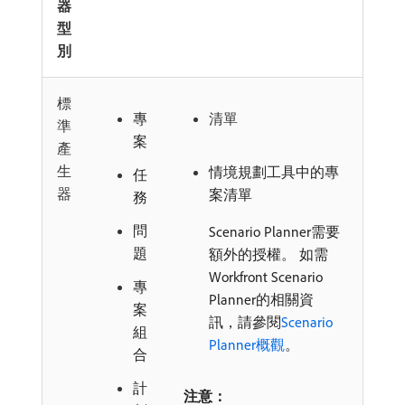
器
型
別
標
專
清單
準
案
產
生
情境規劃工具中的專
任
器
案清單
務
問
Scenario Planner需要
題
額外的授權。 如需
Workfront Scenario
專
Planner的相關資
案
訊，請參閱
Scenario
組
Planner概觀
。
合
計
注意：