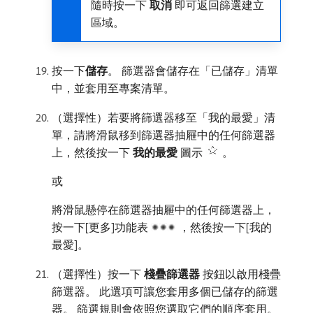
隨時按一下​
取消
​即可返回篩選建立
區域。
按一下​
儲存
。 篩選器會儲存在「已儲存」清單
中，並套用至專案清單。
（選擇性）若要將篩選器移至「我的最愛」清
單，請將滑鼠移到篩選器抽屜中的任何篩選器
上，然後按一下​
我的最愛
​圖示
。
或
將滑鼠懸停在篩選器抽屜中的任何篩選器上，
按一下[更多]功能表
，然後按一下[我的
最愛]​
。
（選擇性）按一下​
棧疊篩選器
​按鈕以啟用棧疊
篩選器。 此選項可讓您套用多個已儲存的篩選
器。 篩選規則會依照您選取它們的順序套用。