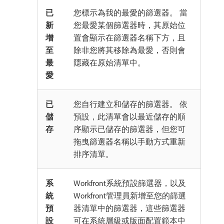
已
您標示為我的最愛的篩選器。 當
新
您最愛某個篩選器時，其原始位
增
置會顯示在篩選器名稱下方，且
至
除非您將其移除為最愛，否則會
最
隱藏在原始清單中。
愛
已
您自行建立和儲存的篩選器。 依
儲
預設，此清單會以最近儲存的順
存
序顯示已儲存的篩選器，但您可
拖曳篩選器名稱以手動方式重新
排序清單。
系
Workfront系統預設篩選器，以及
統
Workfront管理員新增至您的篩選
預
器清單中的篩選器，這些篩選器
設
可在系統層級或版面配置範本中