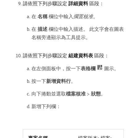
請依照下列步驟設定​
詳細資料
​區段：
在​
名稱
​欄位中輸入​
擱置核准
。
在​
描述
​欄位中輸入描述。 此文字會在圖表
名稱旁邊顯示為工具提示。
請依照下列步驟設定​
組建資料表
​區段：
在左側面板中，按一下​
表格欄
圖示。
按一下​
新增資料行
。
向下捲動並選取​
檔案核准
>
狀態
。
新增下列欄：
專案名稱
檔案版本>檔案>