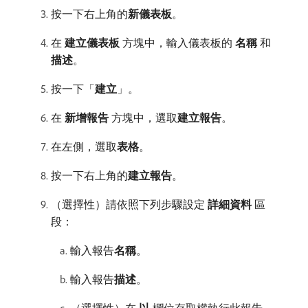
按一下右上角的​
新儀表板
。
在​
建立儀表板
​方塊中，輸入儀表板的​
名稱
​和​
描述
。
按一下「
建立
」。
在​
新增報告
​方塊中，選取​
建立報告
。
在左側，選取​
表格
。
按一下右上角的​
建立報告
。
（選擇性）請依照下列步驟設定​
詳細資料
​區
段：
輸入報告​
名稱
。
輸入報告​
描述
。
（選擇性）在​
以
​欄位存取權執行此報告，