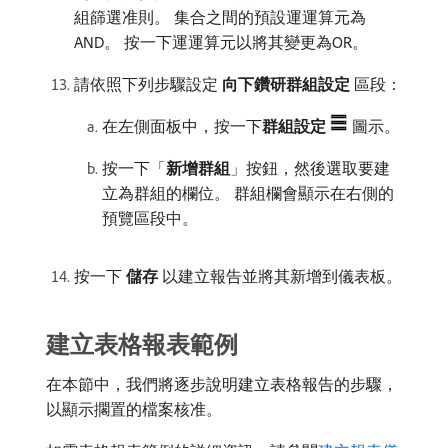
組篩選准則。 集合之間的預設運運算元為
AND。 按一下運運算元以將其變更為OR。
請依照下列步驟設定​
向下鑽研群組設定
​區段：
在左側面板中，按一下​
群組設定
圖示。
按一下「
新增群組
」按鈕，然後選取要建
立為群組的欄位。 群組欄會顯示在右側的
預覽區段中。
按一下​
儲存
​以建立報告並將其新增到儀表板。
建立表格報表範例
在本節中，我們將逐步說明建立表格報告的步驟，
以顯示擱置的檔案核准。