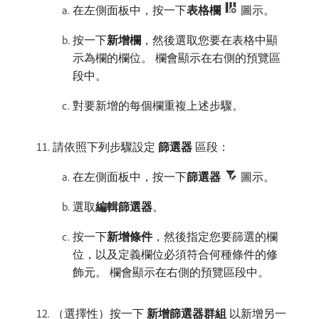
在左側面板中，按一下​
表格欄
圖示。
按一下​
新增欄
，然後選取您要在表格中顯
示為欄的欄位。 欄會顯示在右側的預覽區
段中。
對要新增的每個欄重複上述步驟。
請依照下列步驟設定​
篩選器
​區段：
在左側面板中，按一下​
篩選器
圖示。
選取​
編輯篩選器
。
按一下​
新增條件
，然後指定您要篩選的欄
位，以及定義欄位必須符合何種條件的修
飾元。 欄會顯示在右側的預覽區段中。
（選擇性）按一下​
新增篩選器群組
​以新增另一