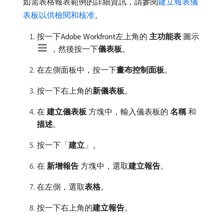
如需表格報表範例的詳細資訊，請參閱
建立報表儀
表板以供檢閱和核准
。
按一下Adobe Workfront左上角的​
主功能表
​圖示
，然後按一下​
儀表板
。
在左側面板中，按一下​
畫布控制面板
。
按一下右上角的​
新儀表板
。
在​
建立儀表板
​方塊中，輸入儀表板的​
名稱
​和​
描述
。
按一下「
建立
」。
在​
新增報告
​方塊中，選取​
建立報告
。
在左側，選取​
表格
。
按一下右上角的​
建立報告
。