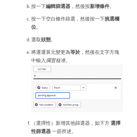
按一下​
編輯篩選器
，然後按​
新增條件
。
按一下空白條件篩選，然後按一下​
挑選欄
位
。
選取​
狀態
。
將運運算元變更為​
等於
，然後在文字方塊
中輸入​
擱置核准
。
（選擇性）新增其他篩選器，如下方​
選擇
性篩選器
​一節所述。