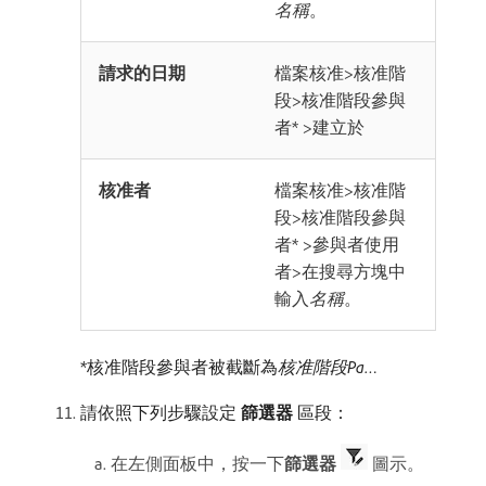
名稱
。
請求的日期
檔案核准>核准階
段>核准階段參與
者* >建立於
核准者
檔案核准>核准階
段>核准階段參與
者* >參與者使用
者>在搜尋方塊中
輸入
名稱
。
*核准階段參與者被截斷為​
核准階段Pa…
請依照下列步驟設定​
篩選器
​區段：
在左側面板中，按一下​
篩選器
圖示。