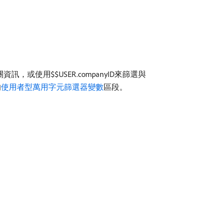
使用$$USER.companyID來篩選與
的
使用者型萬用字元篩選器變數
區段。