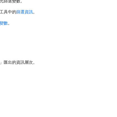
元篩選變數。
工具中的
篩選資訊
。
變數
。
」匯出的資訊層次。