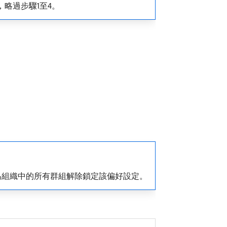
，略過步驟1至4。
員為組織中的所有群組解除鎖定該偏好設定。