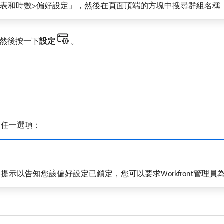
>時程表和時數>偏好設定」，然後在頁面頂端的方塊中搜尋群組名稱
然後按一下​
設定
。
列任一選項：
示以告知您該偏好設定已鎖定，您可以要求Workfront管理