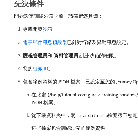
先決條件
開始設定訓練沙箱之前，請確定您具備：
專屬開發
沙箱
。
電子郵件訊息預設集
已針對行銷及異動訊息設定。
歷程管理員
​和​
資料管理員
​訓練沙箱的權限。
您的
組織 ID
。
包含範例資料的 JSON 檔案，已設定至您的 Journey Opt
在此處](/help/tutorial-configure-a-training-sandbo
JSON 檔案。
從下載資料夾中，將
檔案移至您電
luma-data.zip
這些檔案包含訓練沙箱的範例資料。