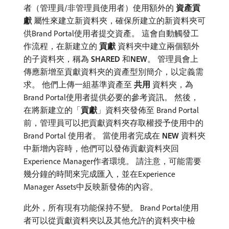
者（管理員/非管理員使用者）使用額外的​
資產貢
獻
​屬性來建立新資料夾，確保所建立的新資料夾可
供Brand Portal使用者提交資產。 這會自動觸發工
作流程，在新建立的​
貢獻
​資料夾中建立兩個額外
的子資料夾，稱為​
SHARED
​和​
NEW
。 管理員會上
傳應新增至貢獻資料夾的資產型別簡介，以定義需
求。 他們上傳一組基準資產至​
共用
​資料夾，為
Brand Portal使用者提供必要的參考資訊。 然後，
在將新建立的「
貢獻
」資料夾發佈至 Brand Portal
前，管理員可以把貢獻資料夾存取權授予使用中的
Brand Portal 使用者。 當使用者完成在​
NEW
​資料夾
中新增內容時，他們可以發佈貢獻資料夾回
Experience Manager作者環境。 請注意，可能需要
幾分鐘的時間來完成匯入，並在Experience
Manager Assets中反映新發佈的內容。
此外，所有現有功能保持不變。 Brand Portal使用
者可以從貢獻資料夾以及其他允許的資料夾中檢