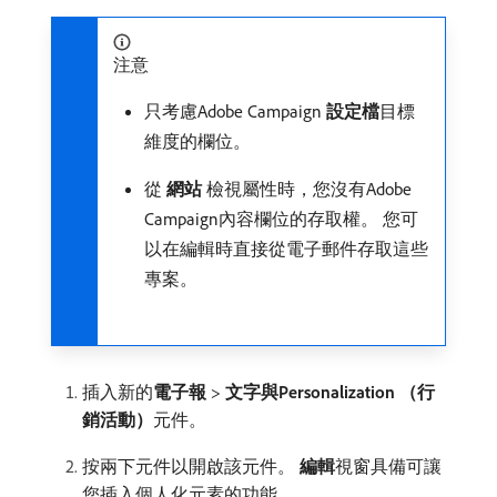
注意
只考慮Adobe Campaign
設定檔
​目標
維度的欄位。
從​
網站
​檢視屬性時，您沒有Adobe
Campaign內容欄位的存取權。 您可
以在編輯時直接從電子郵件存取這些
專案。
插入新的​
電子報
>
文字與Personalization （行
銷活動）
​元件。
按兩下元件以開啟該元件。
編輯
​視窗具備可讓
您插入個人化元素的功能。