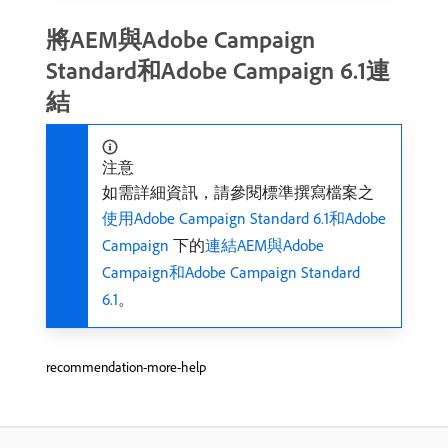
將AEM與Adobe Campaign
Standard和Adobe Campaign 6.1連
結
注意
如需詳細資訊，請參閱標準撰寫檔案之
使用Adobe Campaign Standard 6.1和Adobe
Campaign ​
下的
連結AEM與Adobe
Campaign和Adobe Campaign Standard
6.1
。
recommendation-more-help