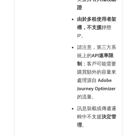
證
由於多租使用者架
構，不支援
​靜態
IP。
請注意，第三方系
統上的​
API速率限
制
；客戶可能需要
購買額外的容量來
處理源自​
Adobe
Journey Optimizer
​
的流量。
訊息裝載或傳遞邏
輯中不支援​
決定管
理
。