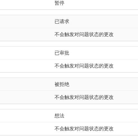
暂停
已请求
不会触发对问题状态的更改
已审批
不会触发对问题状态的更改
被拒绝
不会触发对问题状态的更改
想法
不会触发对问题状态的更改