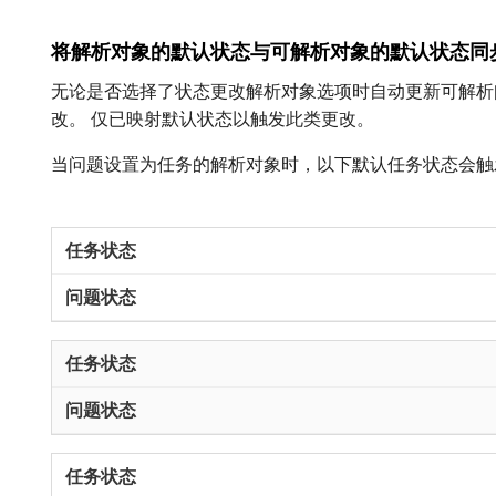
将解析对象的默认状态与可解析对象的默认状态同
无论是否选择了状态更改解析对象选项时自动更新可解析
改。 仅已映射默认状态以触发此类更改。
当问题设置为任务的解析对象时，以下默认任务状态会触