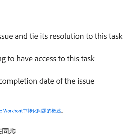
be Workfront中转化问题的概述
。
态同步