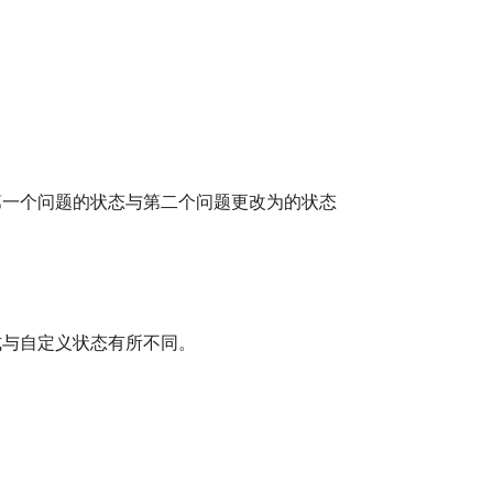
第一个问题的状态与第二个问题更改为的状态
式与自定义状态有所不同。