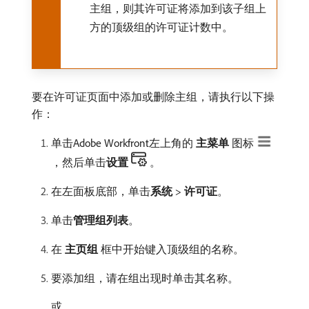
主组，则其许可证将添加到该子组上
方的顶级组的许可证计数中。
要在许可证页面中添加或删除主组，请执行以下操
作：
单击Adobe Workfront左上角的​
主菜单
​图标
，然后单击​
设置
。
在左面板底部，单击​
系统
>
许可证
。
单击​
管理组列表
。
在​
主页组
​框中开始键入顶级组的名称。
要添加组，请在组出现时单击其名称。
或