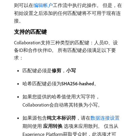
则可以在
编辑帐户
工作流中执行此操作。 但是，在
初始设置之后添加的任何匹配键将不可用于现有连
接。
支持的匹配键
Collaboration支持三种类型的匹配键：人员ID、设
备ID和合作伙伴ID。 所有匹配键必须满足以下要
求：
匹配键必须是​
修剪
，
小写
哈希匹配键必须为​
SHA256-hashed
。
如果您提供的哈希值使用大写字符，
Collaboration会自动将其转换为小写。
如果源包含​
纯文本标识符
，请在
数据连接设置
期间使用​
应用转换
​选项来应用散列。 仅当从
Experience Platform获取受众时，此选项才可