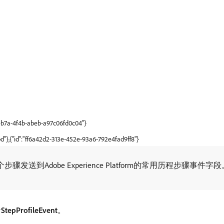
-eb7a-4f4b-abeb-a97c06fd0c04"}
d"},{"id":"ff6a42d2-313e-452e-93a6-792e4fad9ff8"}
每个步骤发送到Adobe Experience Platform的常用历程步骤事件字
StepProfileEvent
。