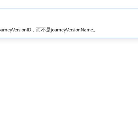
sionID，而不是journeyVersionName。