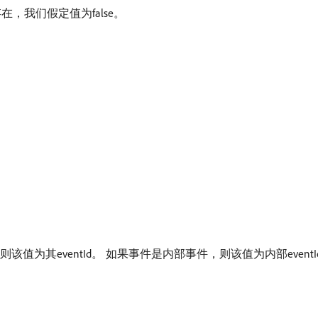
，我们假定值为false。
entId。 如果事件是内部事件，则该值为内部eventId（例如schedu