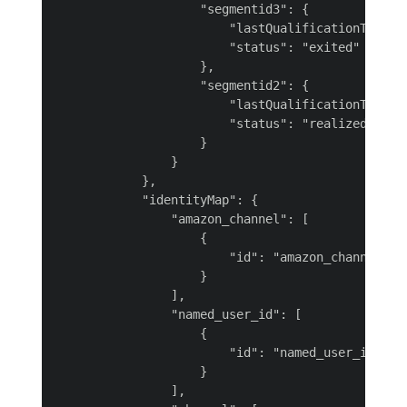
                    "segmentid3": {

                        "lastQualificationTime": 
                        "status": "exited"

                    },

                    "segmentid2": {

                        "lastQualificationTime": 
                        "status": "realized"

                    }

                }

            },

            "identityMap": {

                "amazon_channel": [

                    {

                        "id": "amazon_channel-biC
                    }

                ],

                "named_user_id": [

                    {

                        "id": "named_user_id-0Q3h
                    }

                ],
