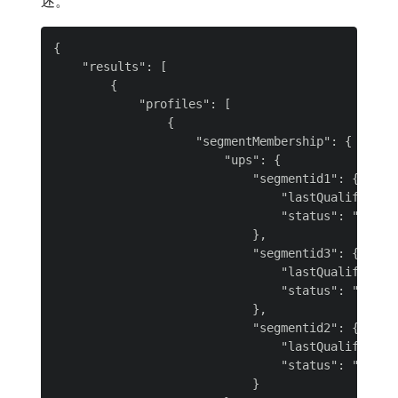
述。
{

    "results": [

        {

            "profiles": [

                {

                    "segmentMembership": {

                        "ups": {

                            "segmentid1": {

                                "lastQualificatio
                                "status": "realiz
                            },

                            "segmentid3": {

                                "lastQualificatio
                                "status": "exited
                            },

                            "segmentid2": {

                                "lastQualificatio
                                "status": "realiz
                            }
