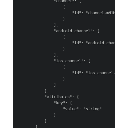
                "channel": [

                    {

                        "id": "channel-mN1Hw"

                    }

                ],

                "android_channel": [

                    {

                        "id": "android_channel-MV
                    }

                ],

                "ios_channel": [

                    {

                        "id": "ios_channel-2OjnN"
                    }

                ]

            },

            "attributes": {

                "key": {

                    "value": "string"

                }

            }

        },
