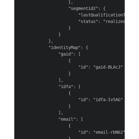
                    },

                    "segmentid2": {

                        "lastQualificationTime": 
                        "status": "realized"

                    }

                }

            },

            "identityMap": {

                "gaid": [

                    {

                        "id": "gaid-BLAcJ"

                    }

                ],

                "idfa": [

                    {

                        "id": "idfa-Iv5AG"

                    }

                ],

                "email": [

                    {

                        "id": "email-rbN62"

                    }
