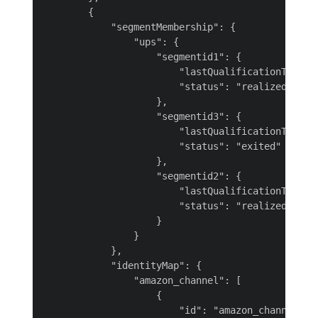
        {

            "segmentMembership": {

                "ups": {

                    "segmentid1": {

                        "lastQualificationTime": 
                        "status": "realized"

                    },

                    "segmentid3": {

                        "lastQualificationTime": 
                        "status": "exited"

                    },

                    "segmentid2": {

                        "lastQualificationTime": 
                        "status": "realized"

                    }

                }

            },

            "identityMap": {

                "amazon_channel": [

                    {

                        "id": "amazon_channel-fxt