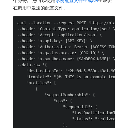
个身份。 您可以使用
示例配置文件生成API
生成要
在调用中发送的配置文件。
curl --location --request POST 'https://platform
--header 'Content-Type: application/json' \

--header 'Accept: application/json' \

--header 'x-api-key: {API_KEY}' \

--header 'Authorization: Bearer {ACCESS_TOKEN}' \
--header 'x-gw-ims-org-id: {ORG_ID}' \

--header 'x-sandbox-name: {SANDBOX_NAME}' \

--data-raw '{

    "destinationId": "c2bc84c5-589c-43a1-96ea-bec
    "template": "{#- THIS is an example template
    "profiles": [

        {

            "segmentMembership": {

                "ups": {

                    "segmentid1": {

                        "lastQualificationTime": 
                        "status": "realized"

                    },
