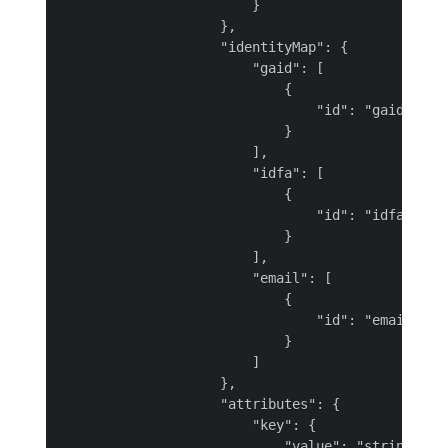
                        }

                    },

                    "identityMap": {

                        "gaid": [

                            {

                                "id": "gaid-BLAcJ
                            }

                        ],

                        "idfa": [

                            {

                                "id": "idfa-Iv5AG
                            }

                        ],

                        "email": [

                            {

                                "id": "email-rbN6
                            }

                        ]

                    },

                    "attributes": {

                        "key": {

                            "value": "string"
