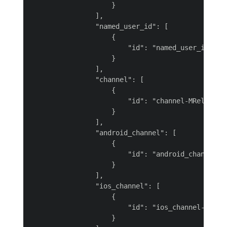
                    }

                ],

                "named_user_id": [

                    {

                        "id": "named_user_id-sboQ
                    }

                ],

                "channel": [

                    {

                        "id": "channel-MRelR"

                    }

                ],

                "android_channel": [

                    {

                        "id": "android_channel-M4
                    }

                ],

                "ios_channel": [

                    {

                        "id": "ios_channel-40Vrf"
                    }
