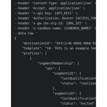
--header 'Content-Type: application/json' \

--header 'Accept: application/json' \

--header 'x-api-key: {API_KEY}' \

--header 'Authorization: Bearer {ACCESS_TOKEN}' \
--header 'x-gw-ims-org-id: {ORG_ID}' \

--header 'x-sandbox-name: {SANDBOX_NAME}' \

--data-raw '

{

    "destinationId": "947c1c46-008d-40b0-92ec-3af
    "template": "{#- THIS is an example template
    "profiles": [

        {

            "segmentMembership": {

                "ups": {

                    "segmentid1": {

                        "lastQualificationTime": 
                        "status": "realized"

                    },

                    "segmentid3": {

                        "lastQualificationTime": 
                        "status": "exited"
