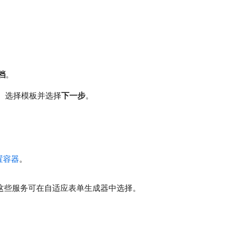
档
。
 选择模板并选择​
下一步
。
置容器
。
务。 这些服务可在自适应表单生成器中选择。