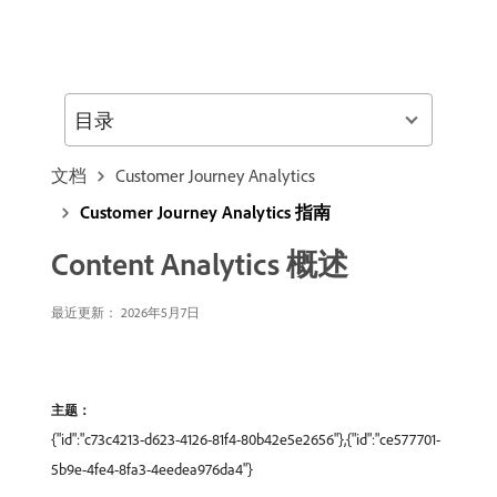
目录
文档
Customer Journey Analytics
Customer Journey Analytics 指南
Content Analytics 概述
最近更新： 2026年5月7日
主题：
{"id":"c73c4213-d623-4126-81f4-80b42e5e2656"},{"id":"ce577701-
5b9e-4fe4-8fa3-4eedea976da4"}