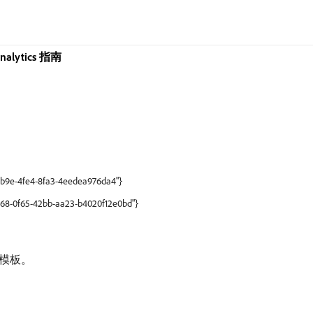
Analytics 指南
-5b9e-4fe4-8fa3-4eedea976da4"}
fd68-0f65-42bb-aa23-b4020f12e0bd"}
模板。