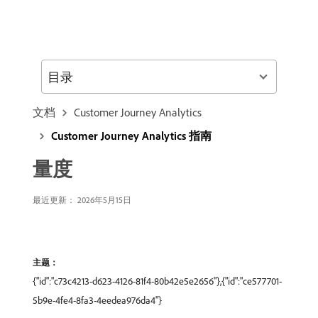
目录
文档
Customer Journey Analytics
Customer Journey Analytics 指南
量度
最近更新： 2026年5月15日
主题：
{"id":"c73c4213-d623-4126-81f4-80b42e5e2656"},{"id":"ce577701-
5b9e-4fe4-8fa3-4eedea976da4"}