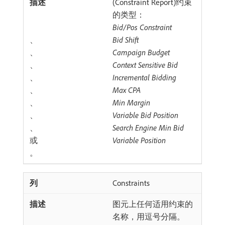
(Constraint Report)约束
的类型：
Bid/Pos Constraint
、
Bid Shift
、
Campaign Budget
、
Context Sensitive Bid
、
Incremental Bidding
、
Max CPA
、
Min Margin
、
Variable Bid Position
、
Search Engine Min Bid
或
Variable Position
。
Constraints
图元上任何适用约束的
名称，用逗号分隔。