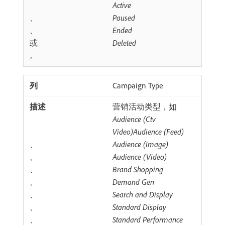
Active
、
Paused
、
Ended
或
Deleted
。
Campaign Type
营销活动类型，如
Audience (Ctv
Video)Audience (Feed)
、
Audience (Image)
、
Audience (Video)
、
Brand Shopping
、
Demand Gen
、
Search and Display
、
Standard Display
、
Standard Performance