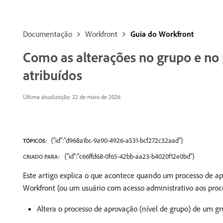
Documentação
Workfront
Guia do Workfront
Como as alterações no grupo e no
atribuídos
Última atualização: 22 de maio de 2026
{"id":"d968a1bc-9a90-4926-a531-bcf272c32aad"}
TÓPICOS:
{"id":"c66ffd68-0f65-42bb-aa23-b4020f12e0bd"}
CRIADO PARA:
Este artigo explica o que acontece quando um processo de apr
Workfront (ou um usuário com acesso administrativo aos proc
Altera o processo de aprovação (nível de grupo) de um gr