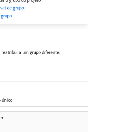
ar o grupo do projeto.
vel de grupo
.
e grupo
reatribui a um grupo diferente:
o único
lo