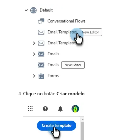
Clique no botão
Criar modelo
.