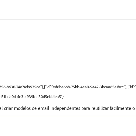
4d56-b638-74e74d9939ce"},{"id":"ed6be6bb-75bb-4ea9-9a42-3bcaa65e1bcc"},{"id
8ccd51f-da0d-4e3b-939b-e30d5ebb1ea5"}
l criar modelos de email independentes para reutilizar facilmente o