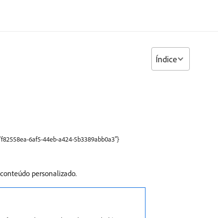
Índice
":"f82558ea-6af5-44eb-a424-5b3389abb0a3"}
 conteúdo personalizado.