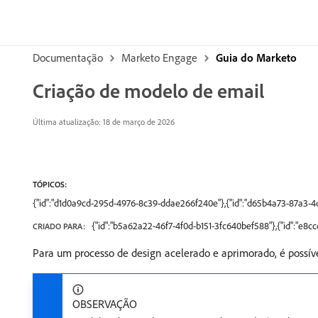
Documentação
Marketo Engage
Guia do Marketo
Criação de modelo de email
Última atualização: 18 de março de 2026
TÓPICOS:
{"id":"d1d0a9cd-295d-4976-8c39-ddae266f240e"},{"id":"d65b4a73-87a3-
{"id":"b5a62a22-46f7-4f0d-b151-3fc640bef588"},{"id":"e
CRIADO PARA:
Para um processo de design acelerado e aprimorado, é possíve
OBSERVAÇÃO