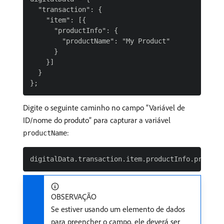
  "transaction": {

    "item": [{

      "productInfo": {

        "productName": "My Product"

      }

    }]

  }

Digite o seguinte caminho no campo “Variável de
ID/nome do produto” para capturar a variável
:
productName
OBSERVAÇÃO
Se estiver usando um elemento de dados
para preencher o campo, ele deverá ser