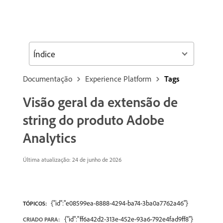
Índice
Documentação
Experience Platform
Tags
Visão geral da extensão de
string do produto Adobe
Analytics
Última atualização: 24 de junho de 2026
{"id":"e08599ea-8888-4294-ba74-3ba0a7762a46"}
TÓPICOS:
{"id":"ff6a42d2-313e-452e-93a6-792e4fad9ff8"}
CRIADO PARA: