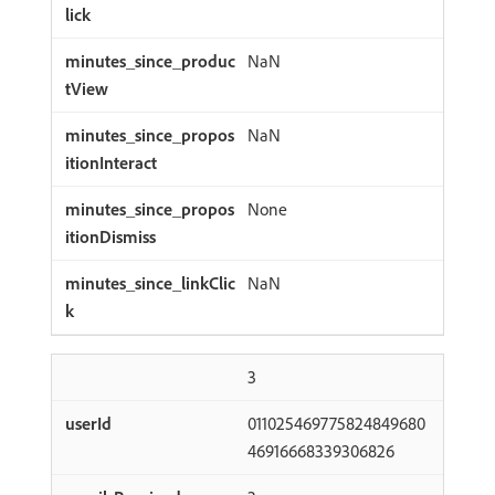
NaN
NaN
None
NaN
3
011025469775824849680
46916668339306826