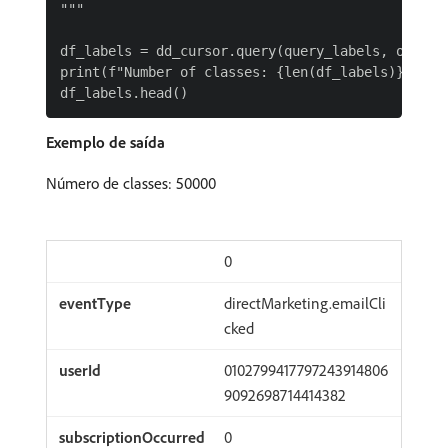
"""

df_labels = dd_cursor.query(query_labels, output=
print(f"Number of classes: {len(df_labels)}")

Exemplo de saída
Número de classes: 50000
0
directMarketing.emailCli
cked
0102799417797243914806
9092698714414382
0