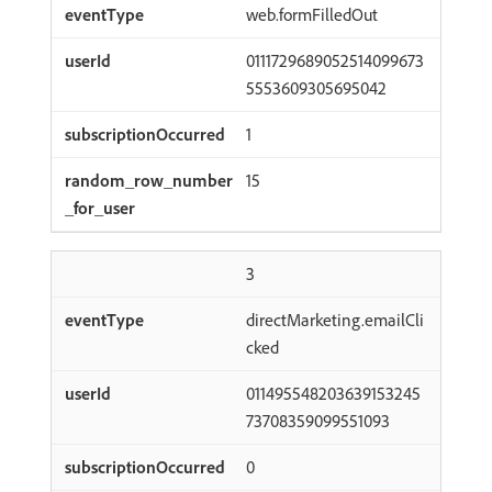
web.formFilledOut
0111729689052514099673
5553609305695042
1
15
3
directMarketing.emailCli
cked
011495548203639153245
73708359099551093
0