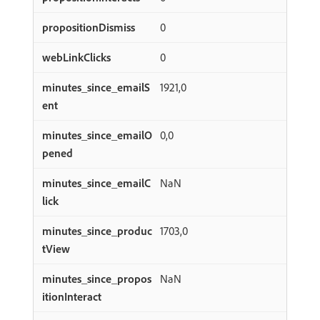
0
0
1921,0
0,0
NaN
1703,0
NaN