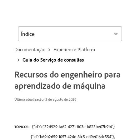
Índice
Documentação
Experience Platform
Guia do Serviço de consultas
Recursos do engenheiro para
aprendizado de máquina
Última atualização: 3 de agosto de 2026
{"id":"c132d929-fa62-4271-803e-b823be07b914"}
TÓPICOS:
{"id":"b69b2659-1057-424e-8fc5-ed9e016dc554"},