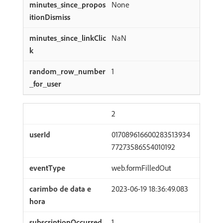
None
NaN
1
2
017089616600283513934
77273586554010192
web.formFilledOut
2023-06-19 18:36:49.083
1