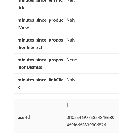
NaN
NaN
NaN
None
NaN
1
011025469775824849680
46916668339306826