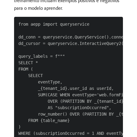
treinamento incluam exemplos positivos e negativos
para o modelo aprender.
from aepp import queryservice

dd_conn = queryservice.QueryService().connection(
dd_cursor = queryservice.InteractiveQuery2(dd_con
query_labels = f"""

SELECT *

FROM (

    SELECT

        eventType,

        _{tenant_id}.user_id as userId,

        SUM(CASE WHEN eventType='web.formFilledOu
            OVER (PARTITION BY _{tenant_id}.user_
            AS "subscriptionOccurred",

        row_number() OVER (PARTITION BY _{tenant
    FROM {table_name}

)

WHERE (subscriptionOccurred = 1 AND eventType = 