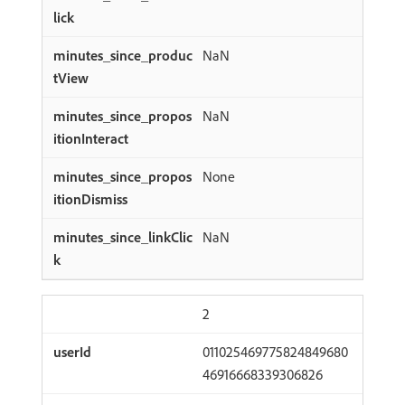
NaN
NaN
None
NaN
2
011025469775824849680
46916668339306826