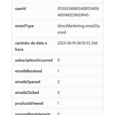
0113033408034081514018
4601481559659945
directMarketing.emailOp
ened
2023-06-19 06:01:55.366
0
1
3
0
1
0