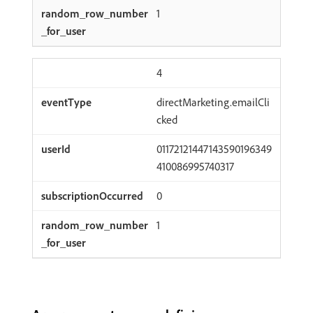
1
4
directMarketing.emailCli
cked
01172121447143590196349
410086995740317
0
1