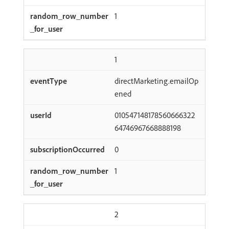
1
1
directMarketing.emailOp
ened
010547148178560666322
64746967668888198
0
1
2