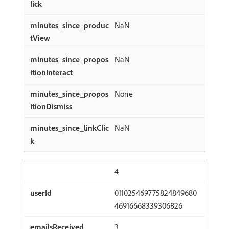
NaN
NaN
None
NaN
4
011025469775824849680
46916668339306826
3