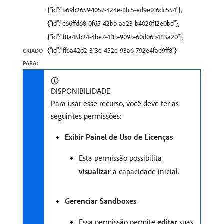
{"id":"b69b2659-1057-424e-8fc5-ed9e016dc554"},
{"id":"c66ffd68-0f65-42bb-aa23-b4020f12e0bd"},
{"id":"f8a45b24-4be7-4f1b-909b-60d06b483a20"},
{"id":"ff6a42d2-313e-452e-93a6-792e4fad9ff8"}
CRIADO
PARA:
DISPONIBILIDADE
Para usar esse recurso, você deve ter as
seguintes permissões:
Exibir Painel de Uso de Licenças
Esta permissão possibilita
visualizar
a capacidade inicial.
Gerenciar Sandboxes
Essa permissão permite
editar
suas