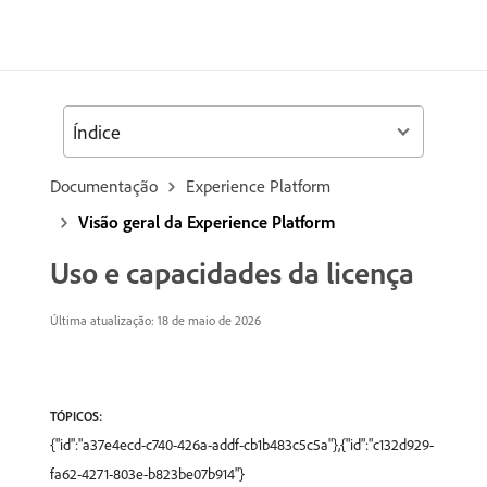
Índice
Documentação
Experience Platform
Visão geral da Experience Platform
Uso e capacidades da licença
Última atualização: 18 de maio de 2026
TÓPICOS:
{"id":"a37e4ecd-c740-426a-addf-cb1b483c5c5a"},{"id":"c132d929-
fa62-4271-803e-b823be07b914"}