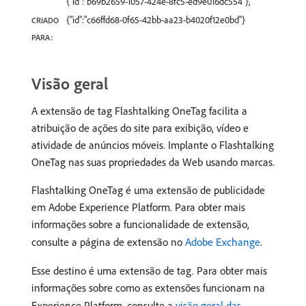
{"id":"b69b2659-1057-424e-8fc5-ed9e016dc554"},
{"id":"c66ffd68-0f65-42bb-aa23-b4020f12e0bd"}
CRIADO
PARA:
Visão geral
A extensão de tag Flashtalking OneTag facilita a
atribuição de ações do site para exibição, vídeo e
atividade de anúncios móveis. Implante o Flashtalking
OneTag nas suas propriedades da Web usando marcas.
Flashtalking OneTag é uma extensão de publicidade
em Adobe Experience Platform. Para obter mais
informações sobre a funcionalidade de extensão,
consulte a página de extensão no
Adobe Exchange
.
Esse destino é uma extensão de tag. Para obter mais
informações sobre como as extensões funcionam na
Experience Platform, consulte a
visão geral das