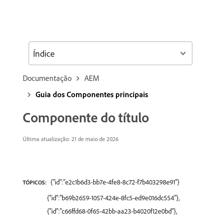
Índice
Documentação
AEM
Guia dos Componentes principais
Componente do título
Última atualização: 21 de maio de 2026
{"id":"e2c1b6d3-bb7e-4fe8-8c72-f7b403298e91"}
TÓPICOS:
{"id":"b69b2659-1057-424e-8fc5-ed9e016dc554"},
{"id":"c66ffd68-0f65-42bb-aa23-b4020f12e0bd"},