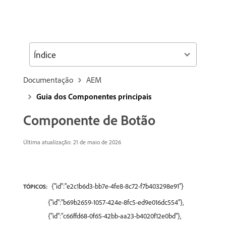
Índice
Documentação
AEM
Guia dos Componentes principais
Componente de Botão
Última atualização: 21 de maio de 2026
{"id":"e2c1b6d3-bb7e-4fe8-8c72-f7b403298e91"}
TÓPICOS:
{"id":"b69b2659-1057-424e-8fc5-ed9e016dc554"},
{"id":"c66ffd68-0f65-42bb-aa23-b4020f12e0bd"},