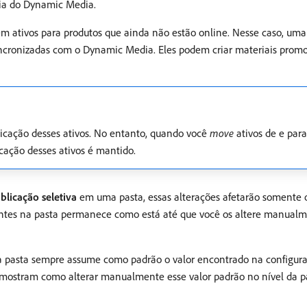
cia do Dynamic Media.
r em ativos para produtos que ainda não estão online. Nesse caso, u
incronizadas com o Dynamic Media. Eles podem criar materiais promoc
licação desses ativos. No entanto, quando você
move
ativos de e para
icação desses ativos é mantido.
blicação seletiva
em uma pasta, essas alterações afetarão somente o
stentes na pasta permanece como está até que você os altere manual
a pasta sempre assume como padrão o valor encontrado na configur
o mostram como alterar manualmente esse valor padrão no nível da pa