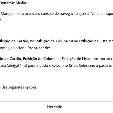
o Dynamic Media:
 Manager para acessar o console de navegação global. No lado esque
s
.
ibição de Cartão
, na
Exibição de Coluna
ou na
Exibição de Lista
, n
mentas, selecione
Propriedades
.
ão de Cartão
,
Exibição de Coluna
ou
Exibição de Lista
, próximo ao c
ítulo (obrigatório) para a pasta e selecione
Criar
. Selecione a pasta e
a das seguintes opções:
Herdado