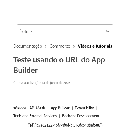
Índice
Documentação
Commerce
Vídeos e tutoriais
Teste usando o URL do App
Builder
Última atualização: 18 de junho de 2026
API Mesh
App Builder
Extensibility
TÓPICOS:
Tools and External Services
Backend Development
{"id":"b5a62a22-46f7-4f0d-b151-3fc640bef588"},