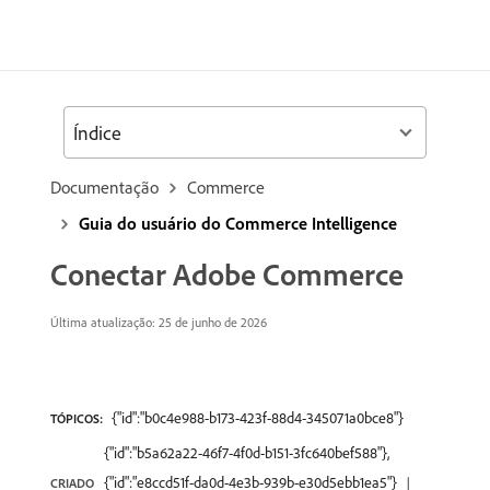
Índice
Documentação
Commerce
Guia do usuário do Commerce Intelligence
Conectar Adobe Commerce
Última atualização: 25 de junho de 2026
{"id":"b0c4e988-b173-423f-88d4-345071a0bce8"}
TÓPICOS:
{"id":"b5a62a22-46f7-4f0d-b151-3fc640bef588"},
{"id":"e8ccd51f-da0d-4e3b-939b-e30d5ebb1ea5"}
CRIADO