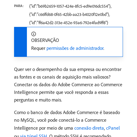
PARA:
{"id":"b69b2659-1057-424e-8fc5-ed9e016dc554"},
{"id":"c66ffd68-0f65-42bb-aa23-b4020f12e0bd"},
{"id":"ff6a42d2-313e-452e-93a6-792e4fad9ff8"}
OBSERVAÇÃO
Requer
permissões de administrador
.
Quer ver o desempenho da sua empresa ou encontrar
as fontes e os canais de aquisição mais valiosos?
Conectar os dados do Adobe Commerce ao Commerce
Intelligence permite que você responda a essas
perguntas e muito mais.
Como o banco de dados Adobe Commerce é baseado
no MySQL, você pode conectá-lo a Commerce
Intelligence por meio de uma
conexão direta
,
cPanel
ou
via túnel SSH
. O método SSH é recomendado