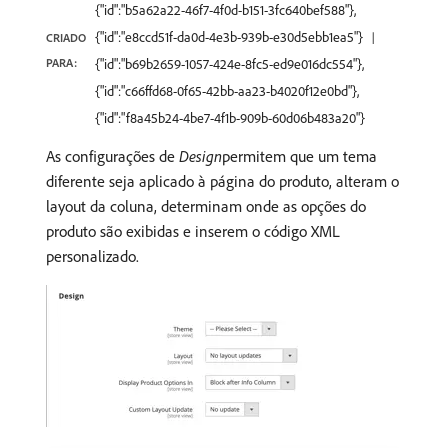
{"id":"b5a62a22-46f7-4f0d-b151-3fc640bef588"},
{"id":"e8ccd51f-da0d-4e3b-939b-e30d5ebb1ea5"}
CRIADO
PARA:
{"id":"b69b2659-1057-424e-8fc5-ed9e016dc554"},
{"id":"c66ffd68-0f65-42bb-aa23-b4020f12e0bd"},
{"id":"f8a45b24-4be7-4f1b-909b-60d06b483a20"}
As configurações de
Design
​permitem que um tema
diferente seja aplicado à página do produto, alteram o
layout da coluna, determinam onde as opções do
produto são exibidas e inserem o código XML
personalizado.