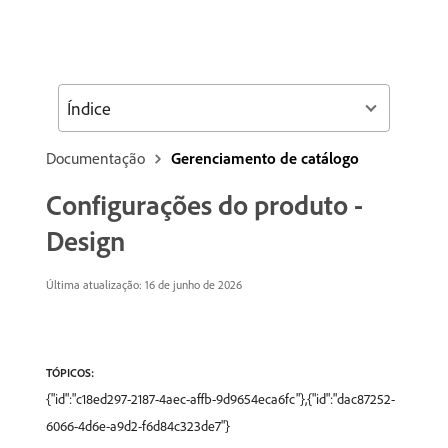
Índice
Documentação
Gerenciamento de catálogo
Configurações do produto -
Design
Última atualização: 16 de junho de 2026
TÓPICOS:
{"id":"c18ed297-2187-4aec-affb-9d9654eca6fc"},{"id":"dac87252-
6066-4d6e-a9d2-f6d84c323de7"}