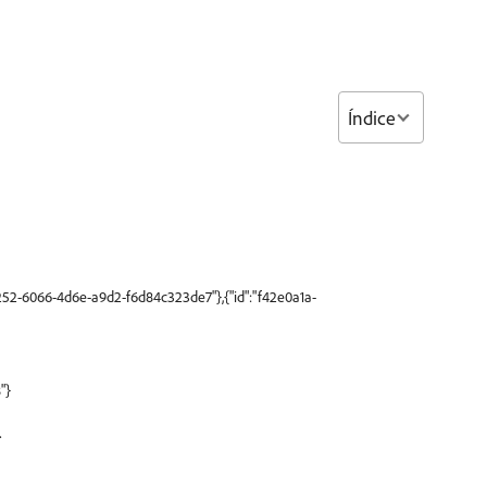
Índice
87252-6066-4d6e-a9d2-f6d84c323de7"},{"id":"f42e0a1a-
"}
.