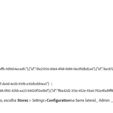
c-affb-9d9654eca6fc"},{"id":"d1e21356-0064-4f48-9089-16e3f0dbd2a6"},{"id":"dac
d51f-da0d-4e3b-939b-e30d5ebb1ea5"}
fd68-0f65-42bb-aa23-b4020f12e0bd"},{"id":"ff6a42d2-313e-452e-93a6-792e4fad9ff8
o, escolha
Stores
>
Settings
>
Configuration
​na barra lateral_ Admin _