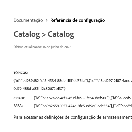
Documentação
Referência de configuração
Catalog > Catalog
Última atualização: 16 de junho de 2026
TÓPICOS:
{"id":"bd989d82-1e15-4534-88db-f1f51dd77ffa"},{"id":"c18ed297-2187-4ae
0d79-488d-a83f-f2c30672b137"}
{"id":"b5a62a22-46f7-4f0d-b151-3fc640bef588"},{"id":"e8cc
CRIADO
PARA:
{"id":"b69b2659-1057-424e-8fc5-ed9e016dc554"},{"id":"c66f
Para acessar as definições de configuração de armazenament