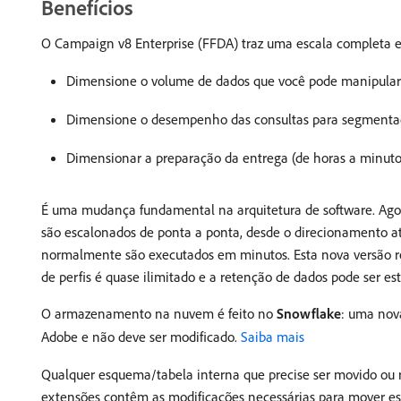
Benefícios
O Campaign v8 Enterprise (FFDA) traz uma escala completa em
Dimensione o volume de dados que você pode manipular 
Dimensione o desempenho das consultas para segmentaç
Dimensionar a preparação da entrega (de horas a minuto
É uma mudança fundamental na arquitetura de software. Agor
são escalonados de ponta a ponta, desde o direcionamento a
normalmente são executados em minutos. Esta nova versão re
de perfis é quase ilimitado e a retenção de dados pode ser es
O armazenamento na nuvem é feito no
Snowflake
: uma no
Adobe e não deve ser modificado.
Saiba mais
Qualquer esquema/tabela interna que precise ser movido 
extensões contêm as modificações necessárias para mover e