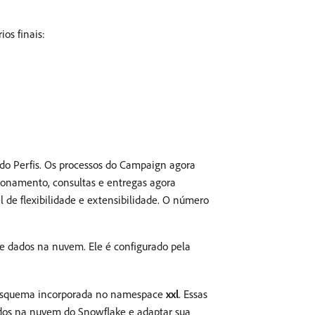
os finais:
do Perfis. Os processos do Campaign agora
ionamento, consultas e entregas agora
e flexibilidade e extensibilidade. O número
e dados na nuvem. Ele é configurado pela
 esquema incorporada no namespace
xxl
. Essas
dos na nuvem do Snowflake e adaptar sua