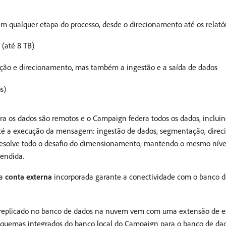
 qualquer etapa do processo, desde o direcionamento até os relatóri
(até 8 TB)
ão e direcionamento, mas também a ingestão e a saída de dados
s)
a os dados são remotos e o Campaign federa todos os dados, incluin
té a execução da mensagem: ingestão de dados, segmentação, direc
solve todo o desafio do dimensionamento, mantendo o mesmo nível d
tendida.
va
conta externa
incorporada garante a conectividade com o banco d
ou replicado no banco de dados na nuvem vem com uma extensão de
squemas integrados do banco local do Campaign para o banco de da