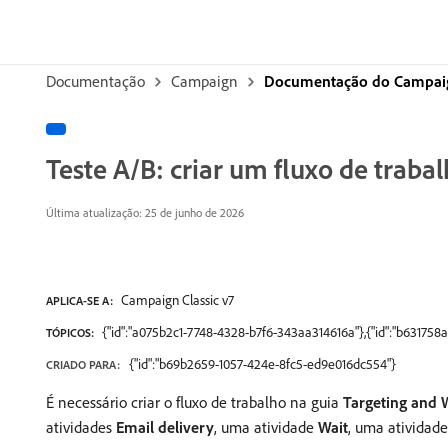
Documentação
Campaign
Documentação do Campaign
Teste A/B: criar um fluxo de trab
Última atualização: 25 de junho de 2026
Campaign Classic v7
APLICA-SE A:
{"id":"a075b2c1-7748-4328-b7f6-343aa314616a"},{"id":"b63175
TÓPICOS:
{"id":"b69b2659-1057-424e-8fc5-ed9e016dc554"}
CRIADO PARA:
É necessário criar o fluxo de trabalho na guia
Targeting and 
atividades
Email delivery
, uma atividade
Wait
, uma atividad