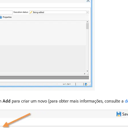
em
Add
para criar um novo (para obter mais informações, consulte a
d