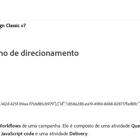
 Classic v7
alho de direcionamento
8a-142d-425f-b9aa-f756d85cb979"},{"id":"c858a28b-ea19-49b0-8d48-828717fad89c"
Workflows
de uma campanha. Ele é composto de uma atividade
Que
e
JavaScript code
e uma atividade
Delivery
.