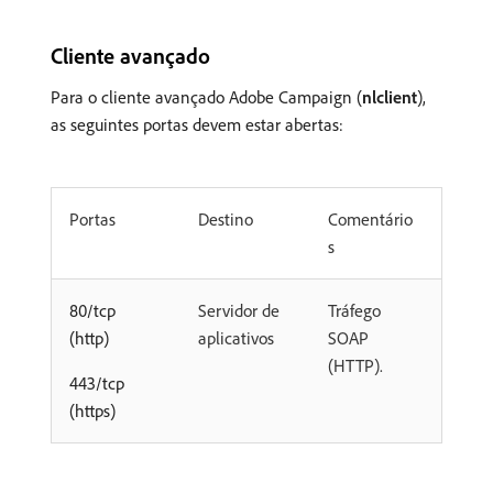
Cliente avançado
Para o cliente avançado Adobe Campaign (
nlclient
),
as seguintes portas devem estar abertas:
Portas
Destino
Comentário
s
80/tcp
Servidor de
Tráfego
(http)
aplicativos
SOAP
(HTTP).
443/tcp
(https)