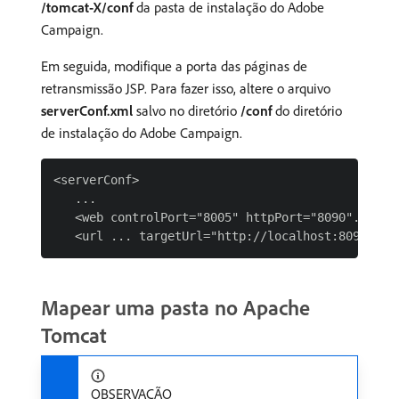
/tomcat-X/conf
da pasta de instalação do Adobe
Campaign.
Em seguida, modifique a porta das páginas de
retransmissão JSP. Para fazer isso, altere o arquivo
serverConf.xml
salvo no diretório
/conf
do diretório
de instalação do Adobe Campaign.
<serverConf>

   ...

   <web controlPort="8005" httpPort="8090"...

Mapear uma pasta no Apache
Tomcat
OBSERVAÇÃO